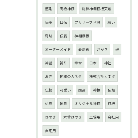
感謝
高級神棚
総桧神棚棚板天翔
伝承
口伝
プリザーブド榊
願い
奇跡
伝説
神棚棚板
オーダーメイド
最高級
さかき
榊
神話
祈り
幸せ
日本
神社
お寺
神棚のカネタ
株式会社カネタ
伝統
可愛い
国産
神棚
仏壇
仏具
神具
オリジナル神棚
棚板
ひのき
木曾ひのき
工場用
会社用
自宅用