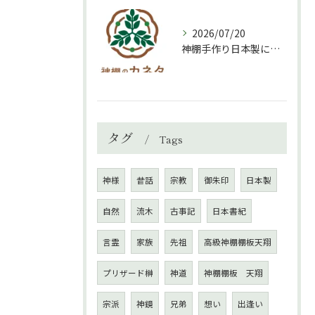
2026/07/20
神棚手作り日本製について
タグ
Tags
神様
昔話
宗教
御朱印
日本製
自然
流木
古事記
日本書紀
言霊
家族
先祖
高級神棚棚板天翔
プリザード榊
神道
神棚棚板 天翔
宗派
神鏡
兄弟
想い
出逢い