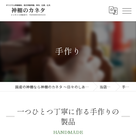
手作り
国産の神棚なら神棚のカネタ ～日々のしあわせを感じる物を～
当店の特徴
手作り
一つひとつ丁寧に作る手作りの
製品
HANDMADE