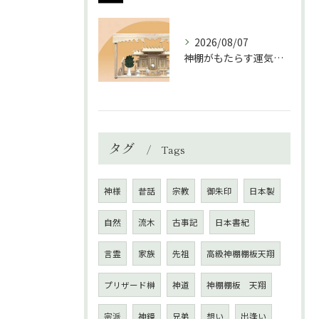
2026/08/07
神棚がもたらす運気と家庭の調和の秘訣
タグ
Tags
神様
昔話
宗教
御朱印
日本製
自然
流木
古事記
日本書紀
言霊
家族
先祖
高級神棚棚板天翔
プリザード榊
神道
神棚棚板 天翔
宗派
神鏡
兄弟
想い
出逢い