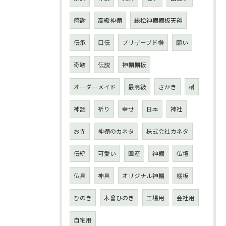
感謝
高級神棚
総桧神棚棚板天翔
伝承
口伝
プリザーブド榊
願い
奇跡
伝説
神棚棚板
オーダーメイド
最高級
さかき
榊
神話
祈り
幸せ
日本
神社
お寺
神棚のカネタ
株式会社カネタ
伝統
可愛い
国産
神棚
仏壇
仏具
神具
オリジナル神棚
棚板
ひのき
木曾ひのき
工場用
会社用
自宅用