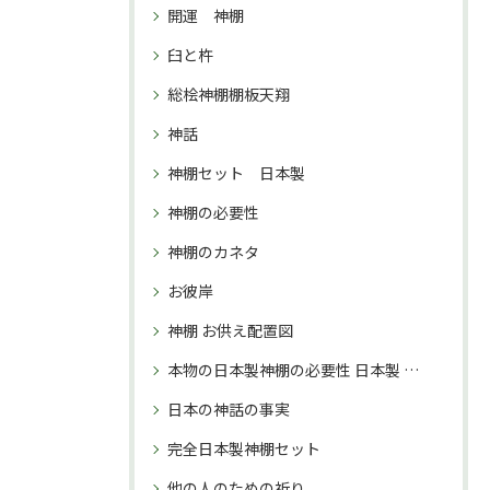
開運 神棚
臼と杵
総桧神棚棚板天翔
神話
神棚セット 日本製
神棚の必要性
神棚のカネタ
お彼岸
神棚 お供え配置図
本物の日本製神棚の必要性 日本製 神棚 購入理由
日本の神話の事実
完全日本製神棚セット
他の人のための祈り