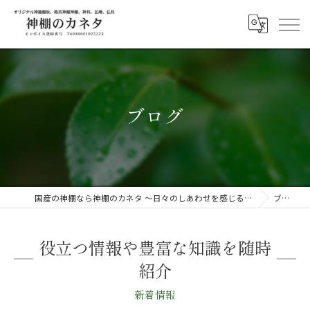
ブログ
国産の神棚なら神棚のカネタ ～日々のしあわせを感じる物を～
ブログ
役立つ情報や豊富な知識を随時
紹介
新着情報