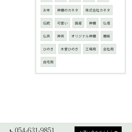
お寺
神棚のカネタ
株式会社カネタ
伝統
可愛い
国産
神棚
仏壇
仏具
神具
オリジナル神棚
棚板
ひのき
木曾ひのき
工場用
会社用
自宅用
054-631-9851
お買い求めはこちら