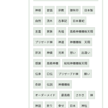
神様
昔話
宗教
御朱印
日本製
自然
流木
古事記
日本書紀
言霊
家族
先祖
高級神棚棚板天翔
プリザード榊
神道
神棚棚板 天翔
宗派
神鏡
兄弟
想い
出逢い
感謝
高級神棚
総桧神棚棚板天翔
伝承
口伝
プリザーブド榊
願い
奇跡
伝説
神棚棚板
オーダーメイド
最高級
さかき
榊
神話
祈り
幸せ
日本
神社