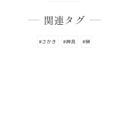
関連タグ
#さかき
#神具
#榊