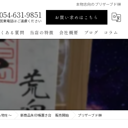
本物志向のプリザーブド榊
054-631-9851
お買い求めはこちら
営業電話はご遠慮ください
よくある質問
当店の特徴
会社概要
ブログ
コラム
高級
ペット用
手作り
コンパクト
通販
る物を～
新商品朱印帳置き台 販売開始
プリザーブド榊