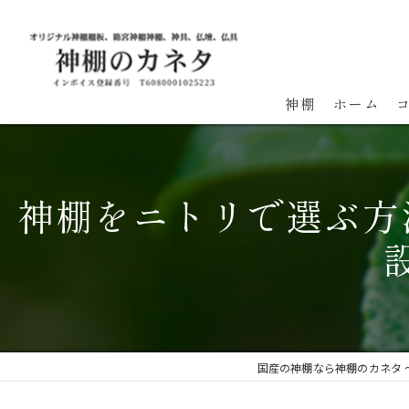
神棚
ホーム
神棚をニトリで選ぶ方
国産の神棚なら神棚のカネタ