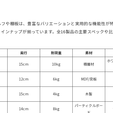
ルフや棚板は、豊富なバリエーションと実用的な機能性が
ラインナップが揃っています。全16製品の主要スペックや
奥行
耐荷重
素材
ホ
15cm
10kg
積層材
12cm
6kg
MDF/突板
15cm
4kg
木製
パーティクルボー
14cm
8kg
ド