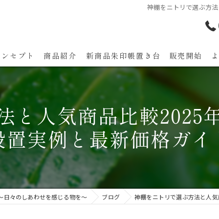
神棚をニトリで選ぶ方法
コンセプト
商品紹介
新商品朱印帳置き台 販売開始
代表あいさつ
法と人気商品比較2025
設置実例と最新価格ガイ
 ～日々のしあわせを感じる物を～
ブログ
神棚をニトリで選ぶ方法と人気