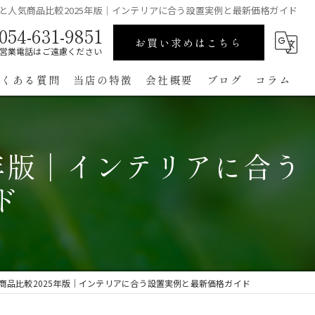
と人気商品比較2025年版｜インテリアに合う設置実例と最新価格ガイド
054-631-9851
お買い求めはこちら
営業電話はご遠慮ください
よくある質問
当店の特徴
会社概要
ブログ
コラム
高級
年版｜インテリアに合う
ペット用
ド
手作り
コンパクト
通販
商品比較2025年版｜インテリアに合う設置実例と最新価格ガイド