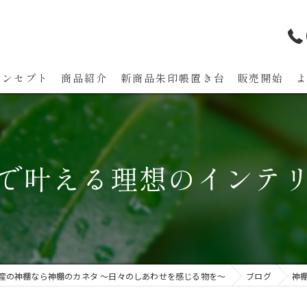
コンセプト
商品紹介
新商品朱印帳置き台 販売開始
代表あいさつ
で叶える理想のインテ
産の神棚なら神棚のカネタ ～日々のしあわせを感じる物を～
ブログ
神