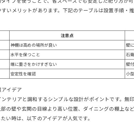
棚タイプを使うことで、省スペースでも安定した祀り方が可
やすいメリットがあります。下記のテーブルは設置手順・推
注意点
神棚は高めの場所が良い
壁
水平を保つこと
石
端に重さをかけすぎない
壁
安定性を確認
小
置アイデア
インテリアと調和するシンプルな設計がポイントです。無
上部の壁や玄関の目線より高い位置、ダイニングの棚上な
したい時は、以下のアイデアが人気です。