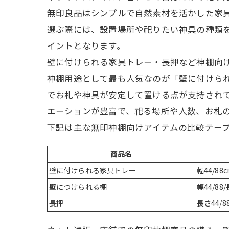
無印良品はシンプルで自然素材を活かした家
選ぶ際には、設置場所や祀りたい神具の種類
イントとなります。
壁に付けられる家具トレー・長押など神棚向
神棚用途として最も人気なのが「壁に付けら
でお札や神具が安定して置ける点が支持され
エーションが豊富で、祀る場所や人数、お札
下記は主な無印神棚向けアイテムの比較テー
商品名
壁に付けられる家具トレー
幅44/88
壁につけられる棚
幅44/8
長押
長さ44/8