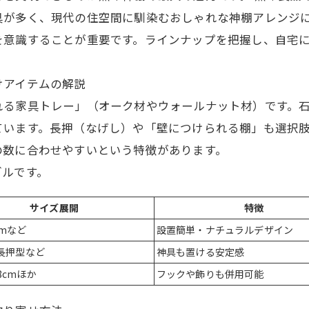
具が多く、現代の住空間に馴染むおしゃれな神棚アレンジ
を意識することが重要です。ラインナップを把握し、自宅
けアイテムの解説
れる家具トレー」（オーク材やウォールナット材）です。
ています。長押（なげし）や「壁につけられる棚」も選択
の数に合わせやすいという特徴があります。
ブルです。
サイズ展開
特徴
cmなど
設置簡単・ナチュラルデザイン
8/長押型など
神具も置ける安定感
8cmほか
フックや飾りも併用可能