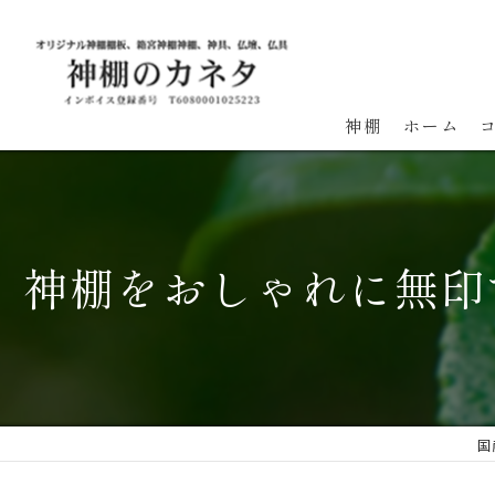
神棚
ホーム
神棚をおしゃれに無印
国