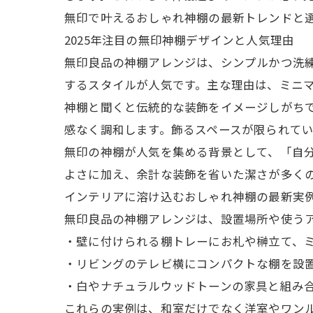
無印で叶えるおしゃれ神棚の最新トレンドと
2025年注目の無印神棚デザインと人気理由
無印良品の神棚アレンジは、シンプルかつ洗
するスタイルが人気です。主な理由は、ミニ
神棚と聞くと伝統的な装飾をイメージしがち
感なく調和します。飾るスペースが限られて
無印の神棚が人気を集める背景として、「自
よさに加え、余計な装飾を省いた潔さが多く
インテリアに溶け込むおしゃれ神棚の最新実
無印良品の神棚アレンジは、設置場所や使う
・壁に付けられる棚トレーにお札や榊立て、
・リビングのテレビ横にコンパクトな棚を設
・白やナチュラルウッドトーンの家具と組み
これらの実例は、和室だけでなく洋室やワン