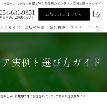
神棚をおしゃれに無印で叶える理想のインテリア実例と選び方ガイド
054-631-9851
お買い求めはこちら
営業電話はご遠慮ください
よくある質問
当店の特徴
会社概要
ブログ
コラム
高級
ペット用
リア実例と選び方ガイド
手作り
コンパクト
通販
棚をおしゃれに無印で叶える理想のインテリア実例と選び方ガイド