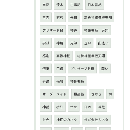
自然
流木
古事記
日本書紀
言霊
家族
先祖
高級神棚棚板天翔
プリザード榊
神道
神棚棚板 天翔
宗派
神鏡
兄弟
想い
出逢い
感謝
高級神棚
総桧神棚棚板天翔
伝承
口伝
プリザーブド榊
願い
奇跡
伝説
神棚棚板
オーダーメイド
最高級
さかき
榊
神話
祈り
幸せ
日本
神社
お寺
神棚のカネタ
株式会社カネタ