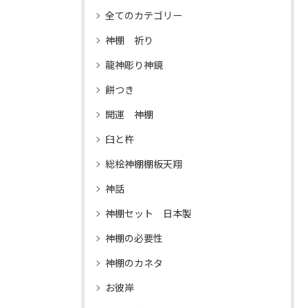
全てのカテゴリー
神棚 祈り
龍神彫り神鏡
餅つき
開運 神棚
臼と杵
総桧神棚棚板天翔
神話
神棚セット 日本製
神棚の必要性
神棚のカネタ
お彼岸