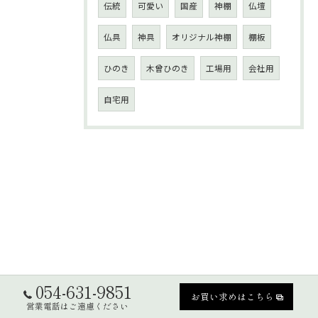
伝統
可愛い
国産
神棚
仏壇
仏具
神具
オリジナル神棚
棚板
ひのき
木曾ひのき
工場用
会社用
自宅用
054-631-9851
お買い求めはこちら
営業電話はご遠慮ください