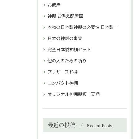
お彼岸
神棚 お供え配置図
本物の日本製神棚の必要性 日本製 神棚 購入理由
日本の神話の事実
完全日本製神棚セット
他の人のための祈り
プリザーブド榊
コンパクト神棚
オリジナル神棚棚板 天翔
最近の投稿
Recent Posts