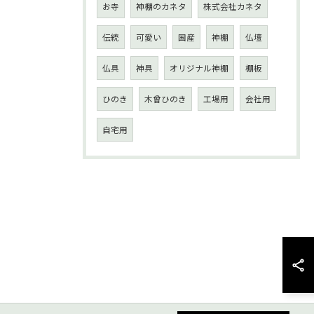
お寺
神棚のカネタ
株式会社カネタ
伝統
可愛い
国産
神棚
仏壇
仏具
神具
オリジナル神棚
棚板
ひのき
木曾ひのき
工場用
会社用
自宅用