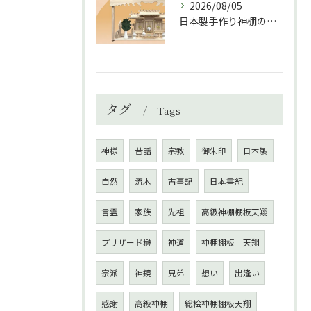
2026/08/05
日本製手作り神棚の魅力と選び方ガイド
タグ
Tags
神様
昔話
宗教
御朱印
日本製
自然
流木
古事記
日本書紀
言霊
家族
先祖
高級神棚棚板天翔
プリザード榊
神道
神棚棚板 天翔
宗派
神鏡
兄弟
想い
出逢い
感謝
高級神棚
総桧神棚棚板天翔