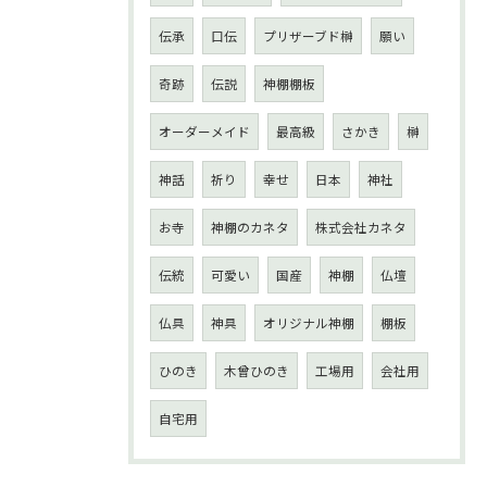
伝承
口伝
プリザーブド榊
願い
奇跡
伝説
神棚棚板
オーダーメイド
最高級
さかき
榊
神話
祈り
幸せ
日本
神社
お寺
神棚のカネタ
株式会社カネタ
伝統
可愛い
国産
神棚
仏壇
仏具
神具
オリジナル神棚
棚板
ひのき
木曾ひのき
工場用
会社用
自宅用