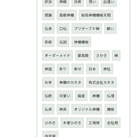
宗派
神鏡
兄弟
想い
出逢い
感謝
高級神棚
総桧神棚棚板天翔
伝承
口伝
プリザーブド榊
願い
奇跡
伝説
神棚棚板
オーダーメイド
最高級
さかき
榊
神話
祈り
幸せ
日本
神社
お寺
神棚のカネタ
株式会社カネタ
伝統
可愛い
国産
神棚
仏壇
仏具
神具
オリジナル神棚
棚板
ひのき
木曾ひのき
工場用
会社用
自宅用