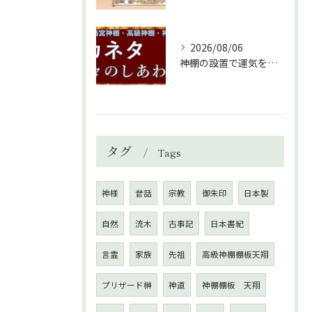
2026/08/06
神棚の設置で運気を上げる秘訣と環境づくり
タグ
Tags
神様
昔話
宗教
御朱印
日本製
自然
流木
古事記
日本書紀
言霊
家族
先祖
高級神棚棚板天翔
プリザード榊
神道
神棚棚板 天翔