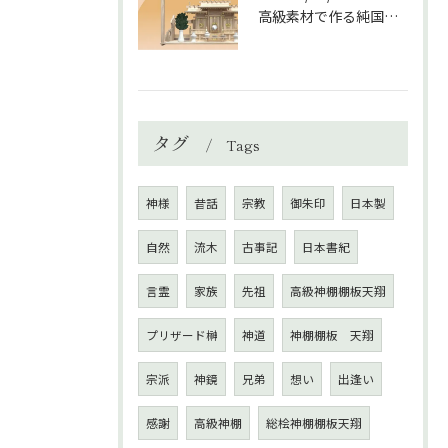
高級素材で作る純国産神棚の魅力とこだわりの製造過程
タグ
Tags
神様
昔話
宗教
御朱印
日本製
自然
流木
古事記
日本書紀
言霊
家族
先祖
高級神棚棚板天翔
プリザード榊
神道
神棚棚板 天翔
宗派
神鏡
兄弟
想い
出逢い
感謝
高級神棚
総桧神棚棚板天翔