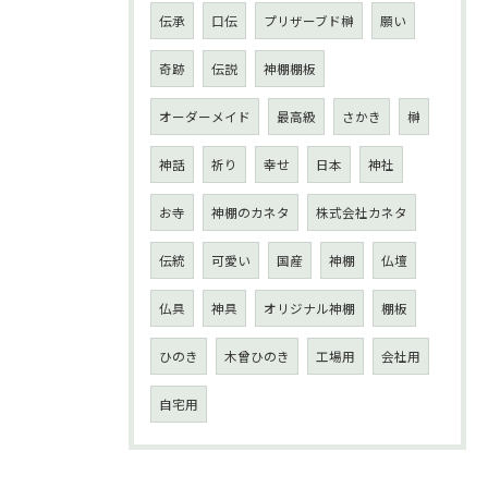
伝承
口伝
プリザーブド榊
願い
奇跡
伝説
神棚棚板
オーダーメイド
最高級
さかき
榊
神話
祈り
幸せ
日本
神社
お寺
神棚のカネタ
株式会社カネタ
伝統
可愛い
国産
神棚
仏壇
仏具
神具
オリジナル神棚
棚板
ひのき
木曾ひのき
工場用
会社用
自宅用