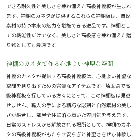
できる耐久性と美しさを兼ね備えた高級神棚板が生まれ
伝統の温もりを感じる空間づくり
ます。神棚のカネタが提供するこれらの神棚板は、自然
神棚のカネタが提供する心地よさ
素材の持つ本来の魅力を堪能できる逸品です。神棚とし
高級神棚板で作る安心感のある場所
ての機能性だけでなく、美しさと高級感を兼ね備えた贈
自然素材の温もりを活かした空間
り物としても最適です。
神棚のカネタの高級神棚板が叶える長く愛され
る神聖な空間
神棚のカネタで作る心地よい神聖な空間
長く愛される神棚板の秘密
神棚のカネタが提供する高級神棚板は、心地よい神聖な
耐久性と美しさを兼ね備えた神棚板
空間を創り出すための完璧なアイテムです。埼玉県で高
神棚のカネタの信頼性
級神棚板を探している方々にとって、この神棚板は見逃
長年使える高級神棚板の魅力
せません。職人の手による精巧な彫刻と自然素材の美し
さが融合し、部屋全体に落ち着いた雰囲気を与えます。
愛され続ける理由を探る
日常のストレスから解放される場所として、神棚のカネ
神聖な空間を支える高級神棚板
タの高級神棚板がもたらす安らぎと神聖さをぜひ体験し