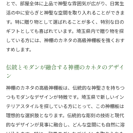
とで、部屋全体に上品で神聖な雰囲気が広がり、日常生
埼玉県の伝統工芸を感じるプレゼント
活の中に安らぎと神聖な空間を取り入れることができま
神棚のカネタが贈る感動のギフト
す。特に贈り物として選ばれることが多く、特別な日の
思い出に残る特別な日のために
ギフトとしても喜ばれています。埼玉県内で贈り物を探
職人の技が光る神棚のカネタの高級神棚板で神
している方には、神棚のカネタの高級神棚板を強くおす
棚を美しく演出
すめします。
職人の手仕事が生み出す神棚板の魅力
伝統とモダンが融合する神棚のカネタのデザイ
伝統技法と現代デザインの融合
ン
神棚のカネタの職人芸術
神棚のカネタの高級神棚板は、伝統的な神聖さを持ちつ
細部にまでこだわった美しい彫刻
つもモダンなデザインが特徴です。埼玉県で新しいイン
神棚のカネタの製作過程を知る
テリアスタイルを探している方にとって、この神棚板は
神棚を美しく飾るための工夫
理想的な選択肢となります。伝統的な彫刻の技術と現代
埼玉県で探す高級感あふれる神棚のカネタの神
的なデザインが見事に融合し、どんな空間にも自然に溶
棚板の魅力