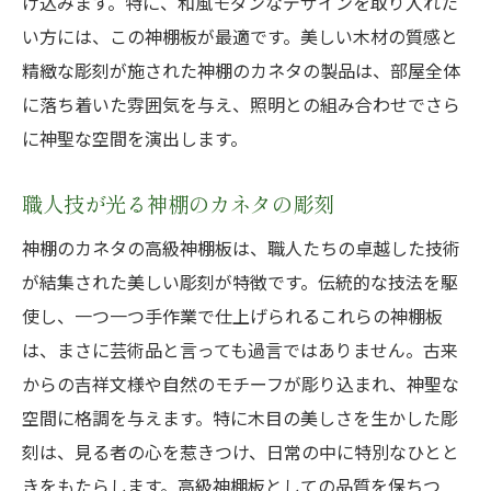
け込みます。特に、和風モダンなデザインを取り入れた
埼玉県ならではの高級神棚板を探す
い方には、この神棚板が最適です。美しい木材の質感と
神棚のカネタの高級感の秘密
精緻な彫刻が施された神棚のカネタの製品は、部屋全体
選び抜かれた素材が生む高級感
に落ち着いた雰囲気を与え、照明との組み合わせでさら
に神聖な空間を演出します。
職人のこだわりが生み出す美しさ
埼玉県で手に入る特別なアイテム
職人技が光る神棚のカネタの彫刻
高級神棚板がもたらす格別な価値
神棚のカネタの高級神棚板は、職人たちの卓越した技術
自然な木目が際立つ神棚のカネタの高級神棚板
が結集された美しい彫刻が特徴です。伝統的な技法を駆
で神聖な空間を
使し、一つ一つ手作業で仕上げられるこれらの神棚板
自然素材の美しさを感じる神棚板
は、まさに芸術品と言っても過言ではありません。古来
木目の美しさが際立つ理由
からの吉祥文様や自然のモチーフが彫り込まれ、神聖な
神棚のカネタの自然素材へのこだわり
空間に格調を与えます。特に木目の美しさを生かした彫
手触りの良さを追求した神棚板
刻は、見る者の心を惹きつけ、日常の中に特別なひとと
神聖な空間を引き立てる木目の美
きをもたらします。高級神棚板としての品質を保ちつ