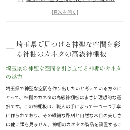
ネタの魅力
伝統とモダンが融合する神棚のカネタのデ
ザイン
職人技が光る神棚のカネタの彫刻
埼玉県で見つける神聖な空間を彩
自然素材の美しさを堪能する神棚板
る神棚のカネタの高級神棚板
神棚のカネタで作る心地よい神聖な空間
埼玉県の神聖な空間を引き立てる神棚のカネタ
高級感あふれる神棚板が与える特別なひと
の魅力
とき
贈り物に最適な神棚のカネタの高級神棚板で特
埼玉県で神聖な空間を作り出したいと考えている方々に
別な日を祝う
とって、神棚のカネタの高級神棚板はまさに理想的な選
択です。この神棚板は、職人の手によって一つ一つ丁寧
大切な人へのプレゼントに最適な神棚板
に作られており、その繊細な彫刻と自然な木目の美しさ
特別な日の贈り物に選ばれる理由
は他に類を見ません。神棚のカネタの製品を設置するこ
祝日や記念日にふさわしい高級感