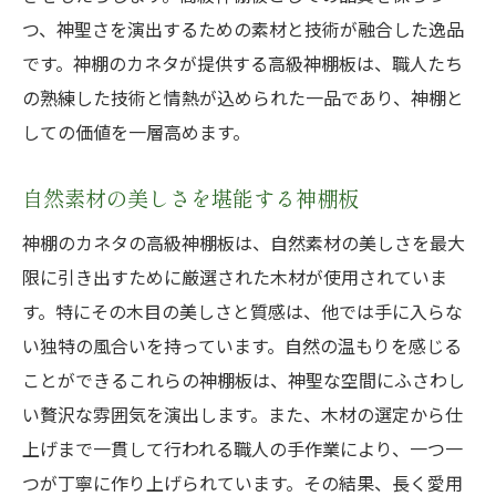
自然な木目がもたらす心地よさ
つ、神聖さを演出するための素材と技術が融合した逸品
です。神棚のカネタが提供する高級神棚板は、職人たち
神棚のカネタの高級神棚板が贈る和風モダンな
の熟練した技術と情熱が込められた一品であり、神棚と
インテリアの美
しての価値を一層高めます。
和風モダンなデザインの魅力
神棚のカネタが提案するインテリア
自然素材の美しさを堪能する神棚板
現代空間に合う伝統の神棚板
神棚のカネタの高級神棚板は、自然素材の美しさを最大
高級神棚板で作る和モダンの美
限に引き出すために厳選された木材が使用されていま
インテリアとしての神棚板の役割
す。特にその木目の美しさと質感は、他では手に入らな
神棚のカネタが生み出す新しい美
い独特の風合いを持っています。自然の温もりを感じる
神棚のカネタの高級神棚板で作る心地よい温か
ことができるこれらの神棚板は、神聖な空間にふさわし
みのある空間
い贅沢な雰囲気を演出します。また、木材の選定から仕
温かみのある空間を作る秘訣
上げまで一貫して行われる職人の手作業により、一つ一
つが丁寧に作り上げられています。その結果、長く愛用
神棚板がもたらす心地よい雰囲気