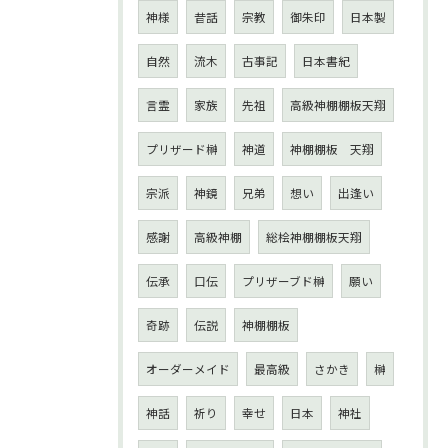
神様
昔話
宗教
御朱印
日本製
自然
流木
古事記
日本書紀
言霊
家族
先祖
高級神棚棚板天翔
プリザード榊
神道
神棚棚板 天翔
宗派
神鏡
兄弟
想い
出逢い
感謝
高級神棚
総桧神棚棚板天翔
伝承
口伝
プリザーブド榊
願い
奇跡
伝説
神棚棚板
オーダーメイド
最高級
さかき
榊
神話
祈り
幸せ
日本
神社