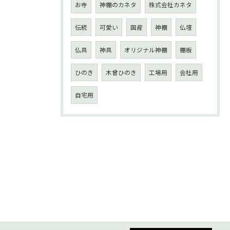
お寺
神棚のカネタ
株式会社カネタ
伝統
可愛い
国産
神棚
仏壇
仏具
神具
オリジナル神棚
棚板
ひのき
木曾ひのき
工場用
会社用
自宅用