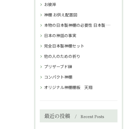
お彼岸
神棚 お供え配置図
本物の日本製神棚の必要性 日本製 神棚 購入理由
日本の神話の事実
完全日本製神棚セット
他の人のための祈り
プリザーブド榊
コンパクト神棚
オリジナル神棚棚板 天翔
最近の投稿
Recent Posts