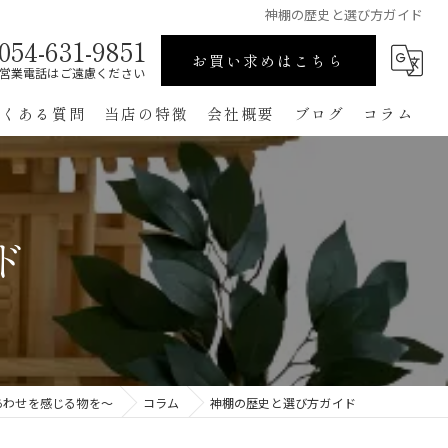
神棚の歴史と選び方ガイド
054-631-9851
お買い求めはこちら
営業電話はご遠慮ください
よくある質問
当店の特徴
会社概要
ブログ
コラム
高級
ペット用
ド
手作り
コンパクト
通販
あわせを感じる物を～
コラム
神棚の歴史と選び方ガイド