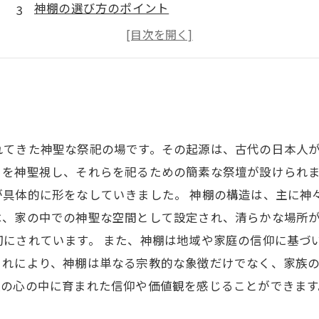
神棚の選び方のポイント
神棚を祀る際の注意事項
神棚のメンテナンス方法
れてきた神聖な祭祀の場です。その起源は、古代の日本人
々を神聖視し、それらを祀るための簡素な祭壇が設けられ
が具体的に形をなしていきました。 神棚の構造は、主に神
は、家の中での神聖な空間として設定され、清らかな場所
切にされています。 また、神棚は地域や家庭の信仰に基づ
これにより、神棚は単なる宗教的な象徴だけでなく、家族
人の心の中に育まれた信仰や価値観を感じることができます