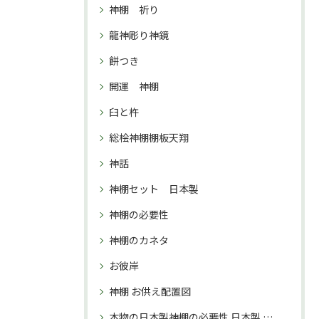
神棚 祈り
龍神彫り神鏡
餅つき
開運 神棚
臼と杵
総桧神棚棚板天翔
神話
神棚セット 日本製
神棚の必要性
神棚のカネタ
お彼岸
神棚 お供え配置図
本物の日本製神棚の必要性 日本製 神棚 購入理由