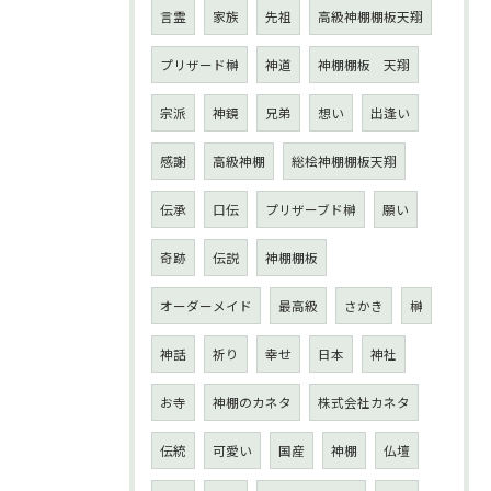
言霊
家族
先祖
高級神棚棚板天翔
プリザード榊
神道
神棚棚板 天翔
宗派
神鏡
兄弟
想い
出逢い
感謝
高級神棚
総桧神棚棚板天翔
伝承
口伝
プリザーブド榊
願い
奇跡
伝説
神棚棚板
オーダーメイド
最高級
さかき
榊
神話
祈り
幸せ
日本
神社
お寺
神棚のカネタ
株式会社カネタ
伝統
可愛い
国産
神棚
仏壇