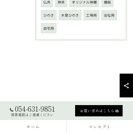
仏具
神具
オリジナル神棚
棚板
ひのき
木曾ひのき
工場用
会社用
自宅用
054-631-9851
お買い求めはこちら
営業電話はご遠慮ください
ホーム
コンセプト