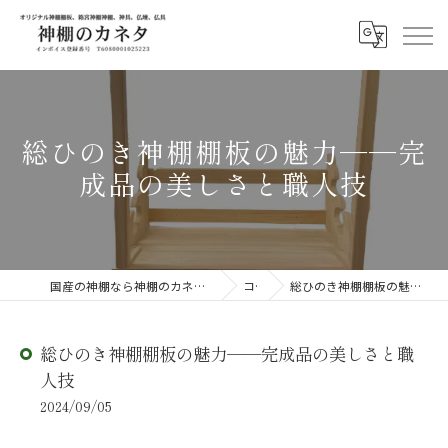
総ひのき神棚棚板の魅力──完
成品の美しさと職人技
国産の神棚なら神棚のカネタ ～日々のしあわせを感じる物を～
コラム
総ひのき神棚棚板の魅力──完成品の美しさと職人技
総ひのき神棚棚板の魅力──完成品の美しさと職
人技
2024/09/05