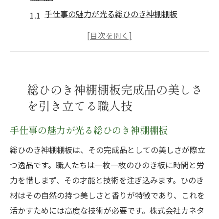
手仕事の魅力が光る総ひのき神棚棚板
伝統技術が生み出す総ひのき神棚棚板の美
しさ
職人技が引き立てるひのきの自然美
完璧な仕上げで魅了する総ひのき神棚棚板
総ひのき神棚棚板完成品の美しさ
微細な彫刻が際立つ総ひのき神棚棚板
を引き立てる職人技
熟練技術が支える総ひのき神棚棚板の品質
手仕事の魅力が光る総ひのき神棚棚板
ひのき材の自然美と職人技が融合した総ひのき
神棚棚板
総ひのき神棚棚板は、その完成品としての美しさが際立
ひのきの自然美を最大限に引き出す技術
つ逸品です。職人たちは一枚一枚のひのき板に時間と労
力を惜しまず、その才能と技術を注ぎ込みます。ひのき
職人技と自然素材の調和
材はその自然の持つ美しさと香りが特徴であり、これを
自然の美しさを活かした総ひのき神棚棚板
活かすためには高度な技術が必要です。株式会社カネタ
伝統技術が融合するひのき材