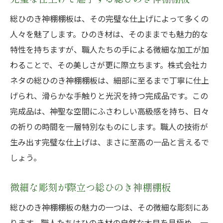
祈りの空間を高める総ひのき棚板
総ひのき神棚棚板は、その完璧な仕上げによって多くの
人々を魅了します。ひのき材は、そのままでも魅力的な
格調高い祈りの空間を演出するひのき棚板
特性を持ちますが、職人たちの手による微細な加工が加
祈りの場にふさわしい総ひのき棚板
わることで、その美しさが更に際立ちます。株式会社カ
ひのき棚板がもたらす神聖な空間
ネタの総ひのき神棚棚板は、細部に至るまで丁寧に仕上
祈りの心を高める総ひのき棚板
げられ、滑らかな手触りと光沢を持つ完成品です。この
格調高い祈りの空間を創り出す総ひのき棚
完成品は、神聖な空間にふさわしい高級感を持ち、日々
板
の祈りの時間を一層特別なものにします。職人の技術が
総ひのき神棚棚板が持つ木目の美しさとその価
生み出す完璧な仕上げは、まさに至高の一品と言えるで
値
しょう。
ひのきの木目の美しさを堪能する総ひのき
棚板
微細な彫刻が際立つ総ひのき神棚棚板
自然の恵みを感じるひのきの木目
総ひのき神棚棚板の魅力の一つは、その微細な彫刻にあ
木目の美しさが際立つ総ひのき棚板
ります。職人たちはひのき材の自然な木目を見極め、一