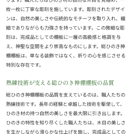
ひのき木目の魅力とその価値
枚一枚に丁寧な彫刻を施しています。彫刻されたデザイ
ンは、自然の美しさや伝統的なモチーフを取り入れ、繊
職人技が引き立てるひのきの木目
細でありながらも力強さを持っています。この微細な彫
木目の美しさがもたらす価値
刻は、完成品としての棚板に一層の高級感と格調を与
職人の技が息づく総ひのき神棚棚板の完成品
え、神聖な空間をより崇高なものにします。総ひのき神
職人の技が詰まったひのき棚板
棚棚板は、単なる装飾ではなく、祈りの心を感じさせる
熟練の技が息づく総ひのき棚板
特別な存在です。
完成品としての品質が際立つ総ひのき棚板
手仕事の結晶である総ひのき棚板
熟練技術が支える総ひのき神棚棚板の品質
伝統技術が息づくひのき棚板
総ひのき神棚棚板の品質を支えているのは、職人たちの
職人の技が光る完成品
熟練技術です。長年の経験と卓越した技術を駆使して、
ひのき材の持つ自然の美しさを最大限に引き出します。
ひのきの特性を知り尽くした職人たちは、木目の美しさ
を生かしながら滑らかな仕上げを施し、完成品としての