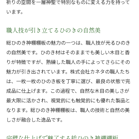
祈りの空間を一層神聖で特別なものに変える力を持って
熟練職人の手による総ひのき棚板
います。
手仕事の美しさが際立つ総ひのき棚板
職人技が引き立てるひのきの自然美
職人の技が詰まった総ひのき棚板
手作りの魅力が感じられる総ひのき棚板
総ひのき神棚棚板の魅力の一つは、職人技が光るひのき
の自然美です。ひのき材はそのままでも美しい木目と香
総ひのき神棚棚板完成品の微細な彫刻と滑らか
りが特徴ですが、熟練した職人の手によってさらにその
な仕上げ
魅力が引き出されています。株式会社カネタの職人たち
微細な彫刻が施された総ひのき棚板
は、一枚一枚のひのき板を丁寧に選び、最良の状態で完
滑らかな仕上げが際立つ総ひのき棚板
成品に仕上げます。この過程で、自然な木目の美しさが
職人技が生み出す微細な彫刻
最大限に活かされ、視覚的にも触覚的にも優れた製品と
滑らかな触り心地の総ひのき棚板
なります。総ひのき神棚棚板は、職人の技術と自然の美
精密な彫刻が魅力の総ひのき棚板
しさが融合した逸品です。
滑らかな仕上げで魅了する総ひのき棚板
完璧な仕上げで魅了する総ひのき神棚棚板
総ひのき神棚棚板がもたらす祈りの空間の格調