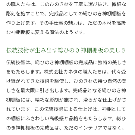
の職人たちは、このひのき材を丁寧に選び抜き、微細な
自然の恵みを感じる総ひのき神棚棚板
彫刻を施すことで、完成品としての総ひのき神棚棚板を
職人の手技が生きるひのき材
作り上げます。その手仕事の魅力は、ただの木材を高級
神聖な空間にふさわしい総ひのき神棚棚板の高
な神棚棚板に変える魔法のようです。
級感
高級感あふれる総ひのき神棚棚板
伝統技術が生み出す総ひのき神棚棚板の美しさ
神聖な空間を彩る総ひのき神棚棚板
伝統技術は、総ひのき神棚棚板の完成品に独特の美しさ
格調高いひのき棚板の魅力
をもたらします。株式会社カネタの職人たちは、代々受
け継がれてきた技術を駆使し、ひのき材の持つ自然の美
神聖な空間に調和するひのき棚板
しさを最大限に引き出します。完成品となる総ひのき神
高級感を演出するひのき材
棚棚板には、精巧な彫刻が施され、滑らかな仕上げがさ
神棚棚板がもたらす格調の高い空間
れています。この伝統技術による仕上げは、神棚として
職人の手仕事が光る総ひのき神棚棚板の魅力
の棚板にふさわしい高級感と品格をもたらします。総ひ
手仕事の温もりが伝わる総ひのき神棚棚板
のき神棚棚板の完成品は、ただのインテリアではなく、
伝統の技術が光る総ひのき棚板