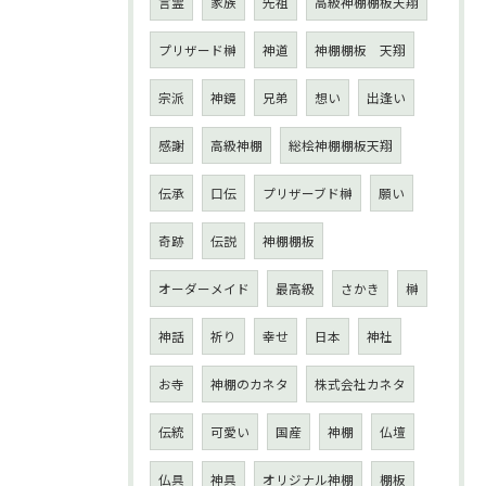
言霊
家族
先祖
高級神棚棚板天翔
プリザード榊
神道
神棚棚板 天翔
宗派
神鏡
兄弟
想い
出逢い
感謝
高級神棚
総桧神棚棚板天翔
伝承
口伝
プリザーブド榊
願い
奇跡
伝説
神棚棚板
オーダーメイド
最高級
さかき
榊
神話
祈り
幸せ
日本
神社
お寺
神棚のカネタ
株式会社カネタ
伝統
可愛い
国産
神棚
仏壇
仏具
神具
オリジナル神棚
棚板