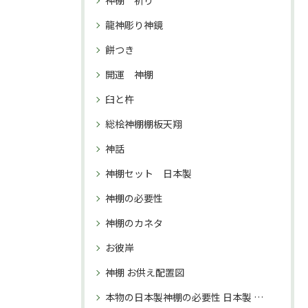
神棚 祈り
龍神彫り神鏡
餅つき
開運 神棚
臼と杵
総桧神棚棚板天翔
神話
神棚セット 日本製
神棚の必要性
神棚のカネタ
お彼岸
神棚 お供え配置図
本物の日本製神棚の必要性 日本製 神棚 購入理由