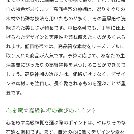
祈りの時間を大切にする高級神棚の役目
自の特色があります。高価格帯の神棚は、選りすぐりの
心身のリフレッシュに貢献する高級神棚
木材や特殊な技法を用いたものが多く、その重厚感や洗
高級神棚が生む神聖な空間の重要性
練された美しさが特長です。中価格帯でも、丁寧に仕上
精神的浄化を促す高級神棚の力
げられたデザインと実用性を兼ね備えたものが多く見ら
れます。低価格帯では、高品質な素材をリーズナブルに
高級神棚がもたらす内省の時間
取り入れた商品が人気です。予算に応じて、あなたの生
活空間にぴったりの高級神棚を見つけることができるで
しょう。高級神棚の選び方は、価格だけでなく、デザイ
ンや素材にも注目し、長く愛されるものを選ぶことが重
要です。
心を癒す高級神棚の選びのポイント
心を癒す高級神棚を選ぶ際のポイントは、やはりその存
在感と調和です。まず、自分の心に響くデザインや素材