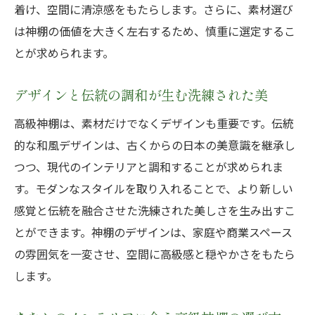
着け、空間に清涼感をもたらします。さらに、素材選び
日常の喧騒を和らげる高級神棚の効果
は神棚の価値を大きく左右するため、慎重に選定するこ
素材と職人技の結晶高級神棚の魅力を探る
とが求められます。
厳選された木材が生む高級感
デザインと伝統の調和が生む洗練された美
伝統技術が光る高級神棚の美しさ
手作りの温かみを感じる高級神棚
高級神棚は、素材だけでなくデザインも重要です。伝統
的な和風デザインは、古くからの日本の美意識を継承し
高級神棚の素材とその魅力
つつ、現代のインテリアと調和することが求められま
職人の技術が宿る高級神棚の奥深さ
す。モダンなスタイルを取り入れることで、より新しい
高級神棚に込められた日本の美意識
感覚と伝統を融合させた洗練された美しさを生み出すこ
高級神棚があなたの日常に提供する新たな価値
とができます。神棚のデザインは、家庭や商業スペース
空間を豊かにする高級神棚の存在
の雰囲気を一変させ、空間に高級感と穏やかさをもたら
日常の心の拠り所としての高級神棚
します。
高級神棚が贈るリフレッシュの時間