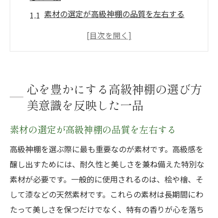
素材の選定が高級神棚の品質を左右する
デザインと伝統の調和が生む洗練された美
あなたのインテリアに合う高級神棚の選び
方
職人技が光る高級神棚の魅力とは
心を豊かにする高級神棚の選び方
価格帯別に見る高級神棚の特色
美意識を反映した一品
心を癒す高級神棚の選びのポイント
素材の選定が高級神棚の品質を左右する
高級神棚が生み出す家庭の調和と精神的豊かさ
高級神棚がもたらす家庭の平和
高級神棚を選ぶ際に最も重要なのが素材です。高級感を
醸し出すためには、耐久性と美しさを兼ね備えた特別な
心の安らぎを提供する高級神棚の存在意義
素材が必要です。一般的に使用されるのは、桧や檜、そ
高級神棚と共に過ごす穏やかな時間
して漆などの天然素材です。これらの素材は長期間にわ
家庭の中心としての高級神棚の役割
たって美しさを保つだけでなく、特有の香りが心を落ち
精神的な豊かさを育む高級神棚の力