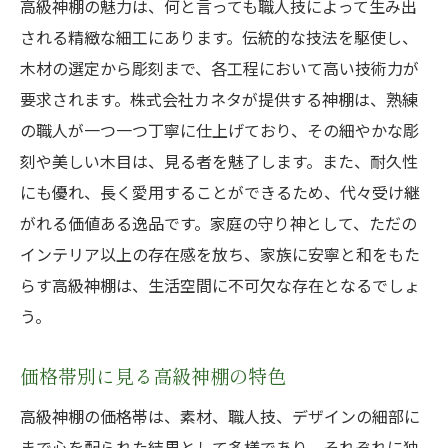
高級神棚の魅力は、何と言っても職人技によって生み出
家庭の平和を守る高級神棚の役割
される精緻な細工にあります。伝統的な技法を駆使し、
高級神棚が生み出す家庭の和
木材の選定から彫刻まで、各工程において高い技術力が
家族の心を一つにする神棚の力
要求されます。株式会社カネタが提供する神棚は、熟練
高級神棚で繋ぐ家族の伝統
の職人が一つ一つ丁寧に仕上げており、その細やかな彫
空間に静けさをもたらす高級神棚の存在感
刻や美しい木目は、見る者を魅了します。また、耐久性
静寂を提供する高級神棚の魅力
にも優れ、長く愛用することができるため、代々受け継
高級神棚がもたらす心の平穏
がれる価値ある逸品です。家庭の守り神として、ただの
インテリア以上の存在感を放ち、家族に安寧と和をもた
空間に安寧を創る高級神棚
らす高級神棚は、生活空間に不可欠な存在となるでしょ
心地よい静けさを高級神棚で
う。
高級神棚が作る静寂なひととき
日常のストレスを和らげる静けさ
価格帯別に見る高級神棚の特色
高級神棚の神聖なパートナーとしての役割
高級神棚の価格帯は、素材、職人技、デザインの細部に
心の対話を支える高級神棚
まで心を配られた結果として多様であり、それぞれに独