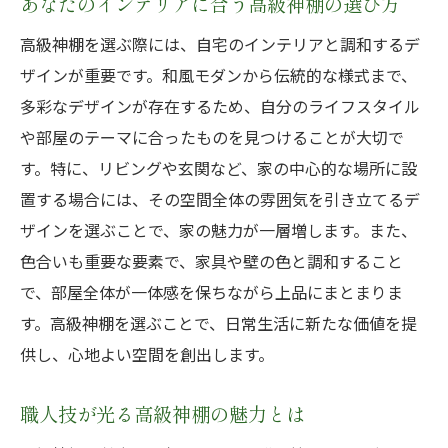
あなたのインテリアに合う高級神棚の選び方
心の平穏をもたらす高級神棚の役割
高級神棚の導入で変わる生活の質
高級神棚を選ぶ際には、自宅のインテリアと調和するデ
精神的安定を支える高級神棚の魅力
ザインが重要です。和風モダンから伝統的な様式まで、
多彩なデザインが存在するため、自分のライフスタイル
伝統と現代が融合する高級神棚の特別な空間
や部屋のテーマに合ったものを見つけることが大切で
伝統と現代のデザインが共鳴する高級神棚
す。特に、リビングや玄関など、家の中心的な場所に設
高級神棚がもたらす新しい生活空間
置する場合には、その空間全体の雰囲気を引き立てるデ
和の心を現代に伝える高級神棚
ザインを選ぶことで、家の魅力が一層増します。また、
高級神棚が創る時代を超えた美
色合いも重要な要素で、家具や壁の色と調和すること
伝統美と現代感覚の融合を楽しむ
で、部屋全体が一体感を保ちながら上品にまとまりま
高級神棚が提案する新しい空間の在り方
す。高級神棚を選ぶことで、日常生活に新たな価値を提
高級神棚で家族と心の平和を象徴する
供し、心地よい空間を創出します。
家族の絆を深める高級神棚の存在
職人技が光る高級神棚の魅力とは
共に祈りを捧げる高級神棚の重要性