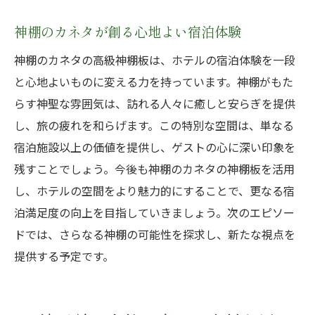
神棚板で実現する非日常的なホテル空間
特別な空間に欠かせない神棚のカネタの魅
神棚のカネタが創る心地よい宿泊体験
力
神棚のカネタの高級神棚板は、ホテルの宿泊体験を一段
神棚のカネタで特別な空間を演出する方法
と心地よいものに変える力を持っています。神棚がもた
特別な空間を演出するための神棚板の選び
らす神聖な雰囲気は、訪れる人々に癒しと安らぎを提供
方
し、旅の疲れを和らげます。この特別な空間は、単なる
宿泊施設以上の価値を提供し、ゲストの心に深い印象を
残すことでしょう。今後も神棚のカネタの神棚板を活用
し、ホテルの空間をより魅力的にすることで、更なる宿
泊満足度の向上を目指していきましょう。次のエピソー
ドでは、さらなる神棚の可能性を探求し、新たな視点を
提供する予定です。