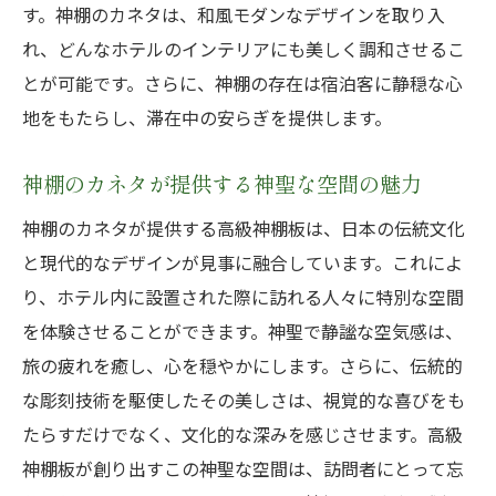
す。神棚のカネタは、和風モダンなデザインを取り入
間
れ、どんなホテルのインテリアにも美しく調和させるこ
埼玉県の木材で実現するホテルの上質な空
とが可能です。さらに、神棚の存在は宿泊客に静穏な心
気感
地をもたらし、滞在中の安らぎを提供します。
神棚のカネタが選ぶ木材の秘密
埼玉の自然と調和する神棚板の魅力
神棚のカネタが提供する神聖な空間の魅力
職人技が光る神棚のカネタの精緻なデザインで
神棚のカネタが提供する高級神棚板は、日本の伝統文化
特別な空間を
と現代的なデザインが見事に融合しています。これによ
熟練職人が手掛ける神棚板の精緻な魅力
り、ホテル内に設置された際に訪れる人々に特別な空間
デザインに込められた職人技の粋
を体験させることができます。神聖で静謐な空気感は、
神棚のカネタで演出する非日常的な空間
旅の疲れを癒し、心を穏やかにします。さらに、伝統的
な彫刻技術を駆使したその美しさは、視覚的な喜びをも
ホテルに相応しい神棚板の美しいデザイン
たらすだけでなく、文化的な深みを感じさせます。高級
職人の技が光る神棚板が作るホテルの魅力
神棚板が創り出すこの神聖な空間は、訪問者にとって忘
神棚のカネタで特別な空間を実現する方法