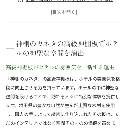
由
神棚のカネタが提供する神聖な空間の魅力
ホテルにぴったりの高級神棚板の使い方
神棚のカネタでホテル宿泊客へ癒しの空間
神棚のカネタの高級神棚板でホテ
を
ルの神聖な空間を演出
ホテルの格式を高める神棚板の選び方
高級神棚板がホテルの雰囲気を一新する理由
神棚のカネタが創る心地よい宿泊体験
埼玉県の自然が育んだ木材を用いた高級神棚板
「神棚のカネタ」の高級神棚板は、ホテルの雰囲気を格
の魅力
段に向上させる力を持っています。ホテルの中に神聖な
埼玉県産木材の特性と神棚板への影響
空間を設けることで、訪れる人々に特別な体験を提供し
ます。埼玉県の豊かな自然が生んだ上質な木材を使用
自然の恵みを活かした神棚のカネタの神棚
し、職人の手によって緻密に作り込まれたその板は、た
板
だのインテリアではなく空間そのものの価値を高めま
高級神棚板の木材選びがもたらす優雅な空