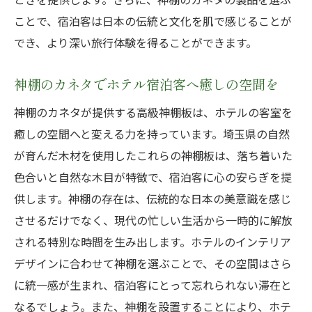
日常を忘れてリフレッシュできる空間作り
ことで、宿泊客は日本の伝統と文化を肌で感じることが
神棚板がもたらすストレス解消のメカニズ
でき、より深い旅行体験を得ることができます。
ム
リフレッシュに最適な神棚のカネタの理由
神棚のカネタでホテル宿泊客へ癒しの空間を
神棚のカネタで心身ともに癒される方法
神棚のカネタが提供する高級神棚板は、ホテルの客室を
高級神棚板がホテルの客室に与える格式高い雰
癒しの空間へと変える力を持っています。埼玉県の自然
囲気とは
が育んだ木材を使用したこれらの神棚板は、落ち着いた
高級神棚板が客室の雰囲気を格上げする理
色合いと自然な木目が特徴で、宿泊客に心の安らぎを提
由
供します。神棚の存在は、伝統的な日本の美意識を感じ
させるだけでなく、現代の忙しい生活から一時的に解放
神棚のカネタが演出する格式高い空間
される特別な時間を生み出します。ホテルのインテリア
ホテルの客室に適した神棚板の選び方
デザインに合わせて神棚を選ぶことで、その空間はさら
格式を感じさせる神棚板の魅力度
に統一感が生まれ、宿泊客にとって忘れられない滞在と
高級神棚板で実現する豪華な空間
なるでしょう。また、神棚を設置することにより、ホテ