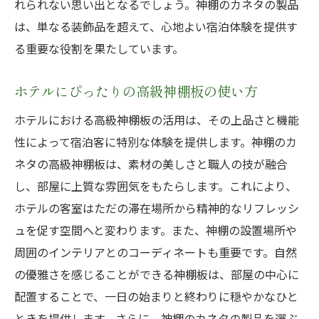
れられない思い出となるでしょう。神棚のカネタの製品
神棚がもたらす静穏と格式で旅の疲れを癒すホ
は、単なる装飾品を超えて、心地よい宿泊体験を提供す
テルステイ
る重要な役割を果たしています。
神棚の静穏効果で心身をリフレッシュ
格式高い神棚板が癒しの空間を提供
ホテルにぴったりの高級神棚板の使い方
旅の疲れを癒す神棚のカネタの役割
ホテルにおける高級神棚板の活用は、その上品さと機能
神棚板で実現する心穏やかなホテルステイ
性によって宿泊客に特別な体験を提供します。神棚のカ
静穏な空間で旅の疲れを癒す理由
ネタの高級神棚板は、素材の美しさと職人の技が融合
神棚が作る心地よい滞在空間
し、部屋に上質な雰囲気をもたらします。これにより、
ホテルの客室はただの滞在場所から精神的なリフレッシ
神棚のカネタの神棚板で心身ともにリフレッシ
ュを促す空間へと変わります。また、神棚の設置場所や
ュできる理由
周囲のインテリアとのコーディネートも重要です。自然
心身を癒す神棚のカネタの力
の優雅さを感じることができる神棚板は、部屋の中心に
リフレッシュ効果が期待できる神棚板の魅
配置することで、一日の始まりと終わりに穏やかなひと
力
ときを提供します。さらに、神棚のカネタの製品を選ぶ