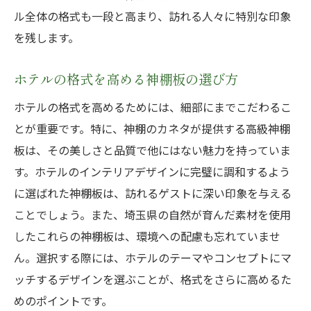
神棚のカネタが創る格式ある客室の秘密
ル全体の格式も一段と高まり、訪れる人々に特別な印象
神棚のカネタの神棚板が特別なホテル体験を提
を残します。
供する秘密
特別な体験を生む神棚のカネタの神棚板
ホテルの格式を高める神棚板の選び方
ホテル滞在を彩る神棚板の魅力
ホテルの格式を高めるためには、細部にまでこだわるこ
神棚のカネタが提供する特別な空間作り
とが重要です。特に、神棚のカネタが提供する高級神棚
特別な体験が期待できる神棚の理由
板は、その美しさと品質で他にはない魅力を持っていま
す。ホテルのインテリアデザインに完璧に調和するよう
神棚のカネタが創る感動的な滞在体験
に選ばれた神棚板は、訪れるゲストに深い印象を与える
特別なホテル体験に必要な神棚板の特性
ことでしょう。また、埼玉県の自然が育んだ素材を使用
特別な空間を求める方へ神棚のカネタの高級神
したこれらの神棚板は、環境への配慮も忘れていませ
棚板のご提案
ん。選択する際には、ホテルのテーマやコンセプトにマ
特別な空間作りに最適な神棚板の特徴
ッチするデザインを選ぶことが、格式をさらに高めるた
神棚のカネタが提供する特別な選択肢
めのポイントです。