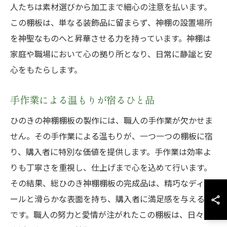
人たちは素材選びから加工まで細心の注意を払います。
この棚板は、単なる装飾品に留まらず、神棚の設置場所
を神聖なものへと昇華させる力を持っています。神棚は
家庭や職場において心の拠り所となり、日常に静謐と安
心をもたらします。
手作業による温もりが宿るひと品
ひのきの神棚棚板の製作には、職人の手作業が欠かせま
せん。その手作業による温もりが、一つ一つの棚板に宿
り、購入者に特別な価値を提供します。手作業は効率よ
りも丁寧さを重視し、仕上げまで心を込めて行います。
その結果、総ひのき神棚棚板の完成品は、精巧なディテ
ールと滑らかな表面を持ち、購入者に満足感を与えるの
です。職人の努力と愛情が注がれたこの棚板は、日々の