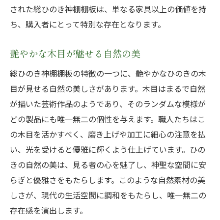
ひのきの香りと滑らかな表面総ひのき神棚棚板
された総ひのき神棚棚板は、単なる家具以上の価値を持
完成品で癒しを
ち、購入者にとって特別な存在となります。
自然の香りがもたらすリラクゼーション効
果
艶やかな木目が魅せる自然の美
滑らかな触感と視覚的美しさの調和
総ひのき神棚棚板の特徴の一つに、艶やかなひのきの木
日々のストレスを和らげる空間作り
目が見せる自然の美しさがあります。木目はまるで自然
が描いた芸術作品のようであり、そのランダムな模様が
ひのきの持つ抗菌効果と健康への影響
どの製品にも唯一無二の個性を与えます。職人たちはこ
シンプルながら格調高いデザイン
の木目を活かすべく、磨き上げや加工に細心の注意を払
癒しのひとときを提供するアイテム
い、光を受けると優雅に輝くよう仕上げています。ひの
職人技の結晶総ひのき神棚棚板完成品がもたら
きの自然の美は、見る者の心を魅了し、神聖な空間に安
す格調高い空間
らぎと優雅さをもたらします。このような自然素材の美
神聖さを引き立てる高級感あるデザイン
しさが、現代の生活空間に調和をもたらし、唯一無二の
日本の伝統の美を現代に伝える役割
存在感を演出します。