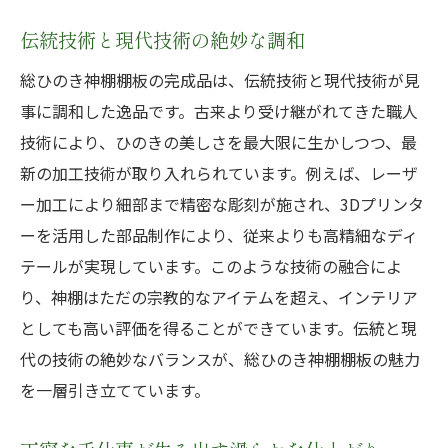
家庭に安らぎと品格を与える存在
伝統技術と現代技術の絶妙な調和
空間全体を引き立てる美しい配置
格調高い空間を創出する秘訣
総ひのき神棚棚板の完成品は、伝統技術と現代技術が見
神棚の設置で迎える新たな日常
事に調和した逸品です。古来より受け継がれてきた職人
技術により、ひのきの美しさを最大限に生かしつつ、最
精巧なディテールが光る総ひのき神棚棚板完成
新の加工技術が取り入れられています。例えば、レーザ
品の秘密
ー加工により細部まで精密な彫刻が施され、3Dプリンタ
細部までこだわり抜かれた職人技
ーを活用した部品制作により、従来よりも高精細なディ
ひのきの持つ特性を最大限に活かす加工法
テールが実現しています。このような技術の融合によ
微細な彫刻が生む特別な存在感
り、神棚はただの宗教的なアイテムを超え、インテリア
熟練の技術が支える高品質
としても高い評価を得ることができています。伝統と現
神棚板に込められた職人の思い
代の技術の絶妙なバランスが、総ひのき神棚棚板の魅力
長く使える耐久性と美しさ
を一層引き立てています。
総ひのき神棚棚板完成品職人の手仕事が生み出