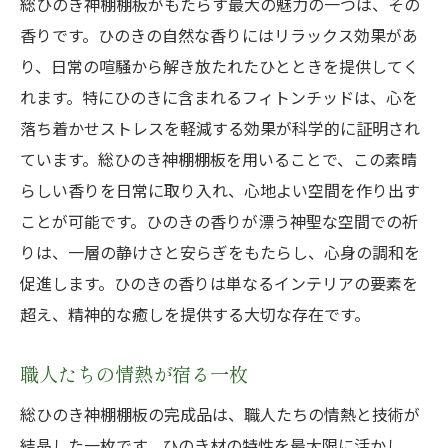
総ひのき神棚棚板がもたらす最大の魅力の一つは、その
職人のこだわりが際立つ特徴
香りです。ひのきの自然な香りにはリラックス効果があ
ひのきの自然な模様を楽しむ
り、日常の喧騒から解き放たれたひとときを提供してく
日常を豊かにする総ひのき神棚棚板完成品の存
れます。特にひのきに含まれるフィトンチッドは、心を
在意義
落ち着かせストレスを軽減する効果が科学的に証明され
日々の暮らしに癒しをもたらす存在
ています。総ひのき神棚棚板を用いることで、この素晴
家族の絆を深める神棚の役割
らしい香りを日常に取り入れ、心地よい空間を作り出す
自然素材がもたらす豊かな空間作り
ことが可能です。ひのきの香りが漂う神聖な空間での祈
神棚板を通じた心安らぐ暮らし
りは、一層の静けさと安らぎをもたらし、心身の調和を
現代のライフスタイルに溶け込む伝統美
促進します。ひのきの香りは単なるインテリアの要素を
超え、精神的な癒しを提供する大切な存在です。
ひのきの香りがもたらす日常の変化
職人たちの情熱が宿る一枚
総ひのき神棚棚板の完成品は、職人たちの情熱と技術が
結晶した一枚です。ひのき材の特性を最大限に活かし、