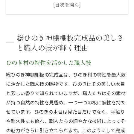
艶やかな木目が魅せる自然の美
伝統技術と現代技術の絶妙な調和
丁寧な手仕事が生み出す滑らかな仕上がり
ひのきの香りがもたらす心地よさ
総ひのき神棚棚板完成品の美しさ
職人たちの情熱が宿る一枚
と職人の技が輝く理由
伝統と現代技術の融合総ひのき神棚棚板完成品
ひのき材の特性を活かした職人技
の魅力
古来から受け継がれる技法の継承
総ひのき神棚棚板の完成品は、ひのき材の特性を最大限
に活かした職人技の賜物です。ひのきはその美しい木目
最先端技術が可能にする精密な加工
と芳しい香りで知られていますが、職人たちはその素材
伝統美を現代空間に調和させるデザイン
が持つ自然の特性を見極め、一つ一つの板に個性を持た
手作業と機械技術のベストミックス
せています。ひのきの木目は見た目だけでなく、手触り
職人たちの創意工夫が輝く
や耐久性にも優れ、職人たちの細やかな技術によってそ
現代のライフスタイルに合う神棚板
の魅力がさらに引き立てられます。このようにして完成