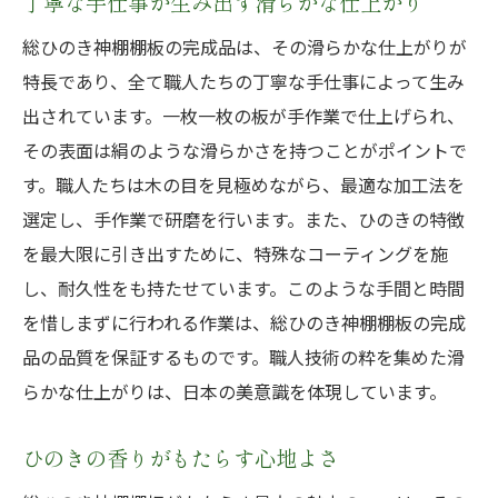
丁寧な手仕事が生み出す滑らかな仕上がり
す神聖な美
職人たちが紡ぎ出す神聖な空間作り
総ひのき神棚棚板の完成品は、その滑らかな仕上がりが
特長であり、全て職人たちの丁寧な手仕事によって生み
手作業による温もりが宿るひと品
出されています。一枚一枚の板が手作業で仕上げられ、
神棚板に宿る伝統の精神
その表面は絹のような滑らかさを持つことがポイントで
ひのきの自然な美しさを引き出す技
す。職人たちは木の目を見極めながら、最適な加工法を
心を込めた手仕事が生み出す魅力
選定し、手作業で研磨を行います。また、ひのきの特徴
家庭に神聖な雰囲気をもたらす要
を最大限に引き出すために、特殊なコーティングを施
ひのきの木目を引き立たせる総ひのき神棚棚板
し、耐久性をも持たせています。このような手間と時間
完成品の技
を惜しまずに行われる作業は、総ひのき神棚棚板の完成
木目の美しさを最大限に引き立てる加工法
品の品質を保証するものです。職人技術の粋を集めた滑
自然素材の特性を生かしたデザイン
らかな仕上がりは、日本の美意識を体現しています。
ひのきの持つ温かみを感じる仕上げ
ひのきの香りがもたらす心地よさ
木目の違いが生み出す個性