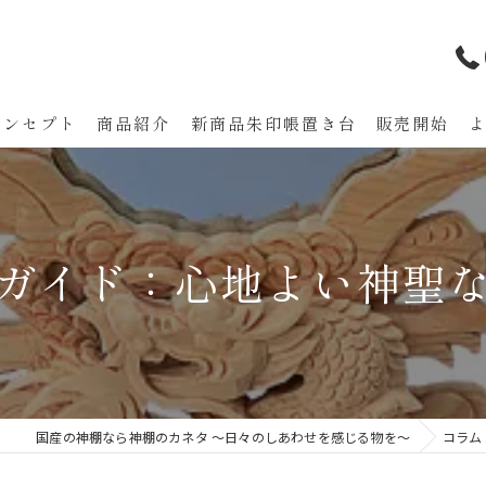
コンセプト
商品紹介
新商品朱印帳置き台 販売開始
代表あいさつ
ガイド：心地よい神聖
国産の神棚なら神棚のカネタ ～日々のしあわせを感じる物を～
コラム