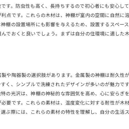
心豊かな暮らしをもたらす神棚の役割
徴です。防虫性も高く、長持ちするので初心者にも安心し
が利点です。これらの木材は、神棚が室内の空間に自然に
神棚を活かした家庭内の文化形成
は神棚の設置場所にも影響を与えるため、設置するスペー
生活に彩りを添える神棚の選び方
選んでおくと良いでしょう。まずは自分の住環境に適した
神棚を通じて自己成長を促す方法
属製や陶器製の選択肢があります。金属製の神棚は耐久性
やすく、シンプルで洗練されたデザインが多いのが魅力で
独特の光沢は、神棚の神秘的な雰囲気を高め、心に安らぎ
が必要です。これらの素材は、温度変化に対する耐性が木
を選ぶ際には、これらの素材の特性を理解し、自分の生活