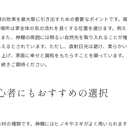
精神的健康を支える神棚の存在意義
棚の効果を最大限に引き出すための重要なポイントです。
神棚を活用した心のリフレッシュ法
置場所は家全体の気の流れを良くする位置を選びます。例え
神棚設置初心者が知っておくべきポイント
。また、神棚の周囲には明るい自然光を取り入れることが
設置前に知っておきたい基礎知識
与えるとされています。ただし、直射日光は避け、柔らか
初めての神棚設置で避けるべきミス
り上げ、家庭に幸せと調和をもたらすことを願っています
初心者向け神棚設置チェックリスト
き続きご期待ください。
神棚設置の流れを理解するステップ
神棚設置後のメンテナンスの基本
心者にもおすすめの選択
神棚を長く使うための注意点
初めての神棚を心豊かな生活の一部にする方法
日常生活の中に溶け込む神棚の活用法
神棚を中心にしたライフスタイルの提案
木材の種類です。神棚にはヒノキやスギがよく用いられま