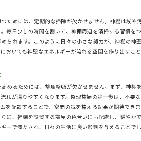
家族の絆を育む日々の感謝の実践
神棚を通じて日々の感謝を表現する方法
保つためには、定期的な掃除が欠かせません。神棚は埃や
感謝の気持ちを込めたお供え物の選び方
す。毎日少しの時間を割いて、神棚周辺を清掃する習慣を
日常に取り入れたい神前の挨拶
求められます。このように日々の小さな努力が、神棚の神
感謝を表すための祝詞の読み方
活においても神聖なエネルギーが流れる空間を作り出すこと
神棚を使った1日の始まりの儀式
技
心を込めた祈りで生活を豊かにする
感謝の心を育む家族との共有時間
を高めるためには、整理整頓が欠かせません。まず、神棚
初めての神棚で心の平安を見つけるステップ
の流れが滞りやすくなります。整理整頓の第一歩は、不要
テムを配置することで、空間の気を整える効果が期待できま
心を落ち着ける神棚瞑想法
さらに、神棚を設置する部屋の色合いにも配慮し、穏やか
神棚を中心にしたリラックス空間の作り方
ルギーで満たされ、日々の生活に良い影響を与えることで
日々のストレスを和らげる神道の教え
心の平安をもたらす神棚のお世話の仕方