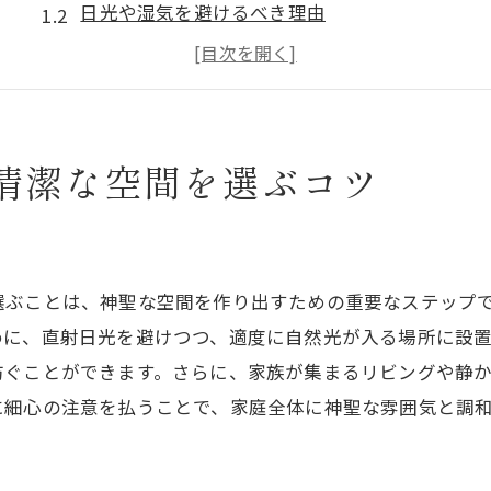
日光や湿気を避けるべき理由
家庭に調和をもたらす場所選びのポイント
神聖な空間を維持するための掃除法
空間のエネルギーを高める整理整頓の技
清潔な空間を選ぶコツ
神棚設置スペースの風水的考慮
神棚の材質選び初心者にもおすすめの選択
初めての神棚に最適な木材の種類
金属製や陶器製の神棚の特徴
選ぶことは、神聖な空間を作り出すための重要なステップ
伝統的な漆塗りの魅力とメンテナンス
めに、直射日光を避けつつ、適度に自然光が入る場所に設
初心者に優しいデザイン選びのポイント
防ぐことができます。さらに、家族が集まるリビングや静
に細心の注意を払うことで、家庭全体に神聖な雰囲気と調
長持ちする神棚を選ぶための材質チェック
神棚の色や質感がもたらす空間の印象
初めての神棚に必要な神具とその役割