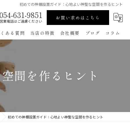
初めての神棚設置ガイド：心地よい神聖な空間を作るヒント
054-631-9851
お買い求めはこちら
営業電話はご遠慮ください
よくある質問
当店の特徴
会社概要
ブログ
コラム
高級
ペット用
な空間を作るヒント
手作り
コンパクト
通販
初めての神棚設置ガイド：心地よい神聖な空間を作るヒント