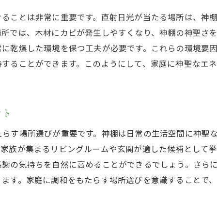
必須の神具とその配置方法
けることは非常に重要です。直射日光が当たる場所は、神
場所では、木材にカビが発生しやすくなり、神棚の神聖さ
神棚を彩る榊とその重要性
常に乾燥した環境を保つ工夫が必要です。これらの環境要
神饌の準備と意味を学ぶ
持することができます。このようにして、家庭に神聖なエ
初心者向け神具の選び方ガイド
神具の清掃と保管方法の基本
神棚の美しさを引き出すアクセサリー
ント
家族の絆を深める初めての神棚設置法
たらす場所選びが重要です。神棚は日常の生活空間に神聖
神棚を共同で設置する家庭行事の意義
、家族が集まるリビングルームや玄関が適した候補として
家族で行う神前の儀式とその効果
感謝の気持ちを自然に高めることができるでしょう。さら
子供と一緒に学ぶ神道の教え
ります。家庭に調和をもたらす場所選びを意識することで
家族の健康と繁栄を祈る神棚活用法
。
神棚を介した家庭内コミュニケーションの向上