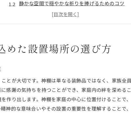
静かな空間で穏やかな祈りを捧げるためのコツ
日光が差し込む場所がもたらす神聖な効果
目線より高い位置に設置する理由とその意義
落下物や邪気を避ける設置場所の選び方
込めた設置場所の選び方
神棚の設置で家族の調和を促進する工夫
神具選びと初めての神棚の飾り方のポイント
初心者におすすめの神具セットの選び方
性
伝統と現代を融合した神具デザインの魅力
くことが大切です。神棚は単なる装飾品ではなく、家族全
神棚に欠かせない基本的な神具一覧
様に感謝の気持ちを持つことができ、家庭内の絆を深める
神具の配置で表現する神様への敬意
境を作り出します。神棚を家庭の中心に位置付けることで
つ精神的な意味合いやその設置の重要性を理解することで
お供え物とともに神具を配置する理由
神具の選び方で変わる神棚の雰囲気
木製の温かみ初めての神棚デザインガイド