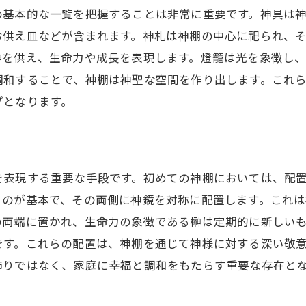
の基本的な一覧を把握することは非常に重要です。神具は
お供え皿などが含まれます。神札は神棚の中心に祀られ、
榊を供え、生命力や成長を表現します。燈籠は光を象徴し
調和することで、神棚は神聖な空間を作り出します。これ
プとなります。
を表現する重要な手段です。初めての神棚においては、配
くのが基本で、その両側に神鏡を対称に配置します。これ
の両端に置かれ、生命力の象徴である榊は定期的に新しい
です。これらの配置は、神棚を通じて神様に対する深い敬
飾りではなく、家庭に幸福と調和をもたらす重要な存在と