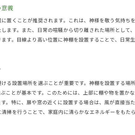
家庭の調和を象徴するお供え物の配置
の意義
家庭の幸せを導く初めての神棚の魅力
置に置くことが推奨されます。これは、神様を敬う気持ち
神棚が家庭に与える心理的な影響
たします。また、日常の喧騒から切り離された場所として
家族の絆を深める神棚の役割
きます。目線より高い位置に神棚を設置することで、日常
神棚を通じて日常生活に平穏をもたらす
神棚がもたらす家庭の健康と幸福
方
心を込めた神棚が家庭に与える変化
神棚設置後の家庭の調和とその効果
避ける設置場所を選ぶことが重要です。神棚を設置する場
初めての神棚設置で考慮すべき祈りの心
選ぶことが基本です。このためには、上部に棚や物を置か
ます。特に、扉や窓の近くに設置する場合は、風が直接当
祈りの心がもたらす精神的な豊かさ
に清掃を行うことで、家庭内に清らかなエネルギーをもた
初めての神棚で日々の感謝を伝える方法
家族と共有する祈りの時間の大切さ
神棚と共に日々の生活を振り返る習慣