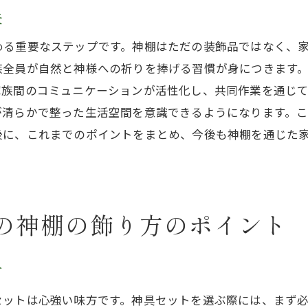
夫
祈りを通じて得られる内面的な成長
める重要なステップです。神棚はただの装飾品ではなく、
神棚が教えてくれる祈りの心の重要性
族全員が自然と神様への祈りを捧げる習慣が身につきます
神様への敬意を表す初めての神棚の高さ
家族間のコミュニケーションが活性化し、共同作業を通じ
目線より高めに配置する理由とその意義
が清らかで整った生活空間を意識できるようになります。
神棚の高さがもたらす視覚的効果
後に、これまでのポイントをまとめ、今後も神棚を通じた
高い位置に設置することで表現する敬意
家庭の中での神棚の位置の重要性
神棚の高さが家庭環境に及ぼす影響
の神棚の飾り方のポイント
設置高さと家庭の調和の関係性
初めての神棚で家庭の調和を促進する方法
方
神棚を通じて家族のコミュニケーションを深める
家庭の調和を支える神棚の設置術
セットは心強い味方です。神具セットを選ぶ際には、まず