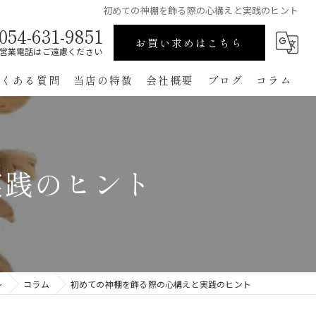
初めての神棚を飾る際の心構えと実践のヒント
054-631-9851
お買い求めはこちら
営業電話はご遠慮ください
よくある質問
当店の特徴
会社概要
ブログ
コラム
高級
ペット用
実践のヒント
手作り
コンパクト
通販
～
コラム
初めての神棚を飾る際の心構えと実践のヒント