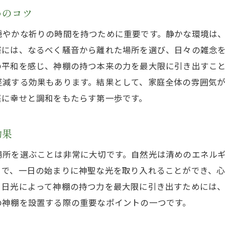
めのコツ
家庭に温かみをもたらす木製神棚の特徴
穏やかな祈りの時間を持つために重要です。静かな環境は
伝統的な木製デザインが与える心の安らぎ
際には、なるべく騒音から離れた場所を選び、日々の雑念
インテリアに溶け込む神棚デザインの選び方
の平和を感じ、神棚の持つ本来の力を最大限に引き出すこ
現代風デザインの神棚で新しい祈りの形
軽減する効果もあります。結果として、家庭全体の雰囲気
木製素材の温かみを活かす神棚の配置術
庭に幸せと調和をもたらす第一歩です。
神棚デザインで表現する家族の価値観
祈りの場を作る初めての神棚のお供え物とは
効果
基本のお供え物から始める神棚の祈り
場所を選ぶことは非常に大切です。自然光は清めのエネル
季節ごとのお供え物で彩る神棚の楽しみ
とで、一日の始まりに神聖な光を取り入れることができ、
神様への感謝を表すお供え物の選び方
。日光によって神棚の持つ力を最大限に引き出すためには
お供え物を通じて家庭に幸運を呼び込む
の神棚を設置する際の重要なポイントの一つです。
日々の清らかな祈りを支えるお供え物