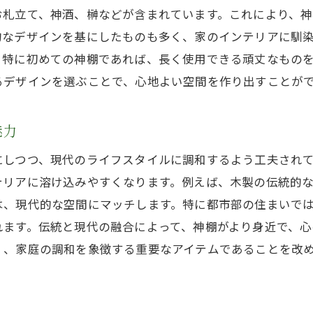
神棚がもたらす家庭内のポジティブなエネルギー
お札立て、神酒、榊などが含まれています。これにより、
的なデザインを基にしたものも多く、家のインテリアに馴
家族全員で神棚を飾ることの意義
。特に初めての神棚であれば、長く使用できる頑丈なもの
神棚を中心に家庭の一体感を高める方法
るデザインを選ぶことで、心地よい空間を作り出すことが
家庭の調和を保つための神棚の役割
魅力
にしつつ、現代のライフスタイルに調和するよう工夫され
テリアに溶け込みやすくなります。例えば、木製の伝統的
は、現代的な空間にマッチします。特に都市部の住まいで
れます。伝統と現代の融合によって、神棚がより身近で、心
く、家庭の調和を象徴する重要なアイテムであることを改