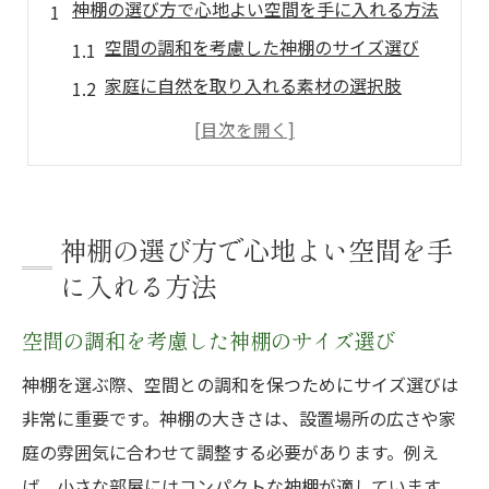
神棚の選び方で心地よい空間を手に入れる方法
空間の調和を考慮した神棚のサイズ選び
家庭に自然を取り入れる素材の選択肢
伝統的なデザインで心に安らぎを与える
モダンなデザインで新しい魅力を発見
神棚の色合いがもたらす心理的効果
神棚設置による家族の絆の強化
神棚の選び方で心地よい空間を手
伝統と現代が融合する神棚の選び方の秘訣
に入れる方法
伝統を尊重したデザインの選び方
空間の調和を考慮した神棚のサイズ選び
現代的な素材と技術の融合
神棚を選ぶ際、空間との調和を保つためにサイズ選びは
地域特有の工法とその魅力
非常に重要です。神棚の大きさは、設置場所の広さや家
職人技が光る神棚の背後にある物語
庭の雰囲気に合わせて調整する必要があります。例え
神棚の選び方で文化的価値を見出す
ば、小さな部屋にはコンパクトな神棚が適しています