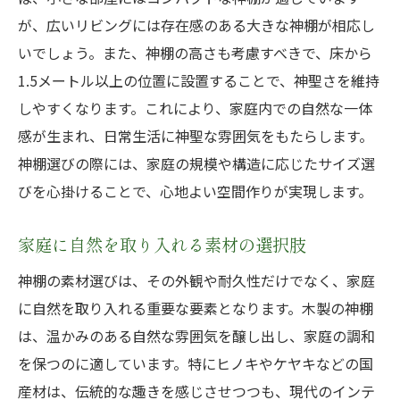
伝統と現代のバランスを取るコツ
が、広いリビングには存在感のある大きな神棚が相応し
生活に調和をもたらす神棚の選び方ガイド
いでしょう。また、神棚の高さも考慮すべきで、床から
日常生活に溶け込む神棚のデザイン
1.5メートル以上の位置に設置することで、神聖さを維持
神棚がもたらす心の平穏と安心感
しやすくなります。これにより、家庭内での自然な一体
感が生まれ、日常生活に神聖な雰囲気をもたらします。
家庭内での神棚の役割と位置付け
神棚選びの際には、家庭の規模や構造に応じたサイズ選
神棚を通じた家族の精神的成長
びを心掛けることで、心地よい空間作りが実現します。
心地よい空間を作るための配置法
神棚の選び方で生活の質を向上
家庭に自然を取り入れる素材の選択肢
神棚の選び方で心の平安と繁栄を手に入れる
神棚の素材選びは、その外観や耐久性だけでなく、家庭
日々の信仰を深めるための選び方
に自然を取り入れる重要な要素となります。木製の神棚
心の豊かさをもたらす神棚の力
は、温かみのある自然な雰囲気を醸し出し、家庭の調和
神棚が家庭に与える精神的な影響
を保つのに適しています。特にヒノキやケヤキなどの国
繁栄を象徴するデザインとその選び方
産材は、伝統的な趣きを感じさせつつも、現代のインテ