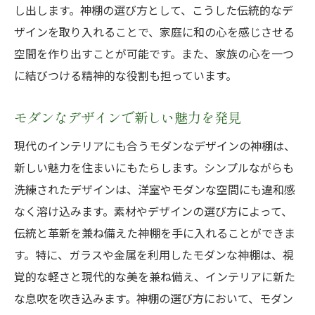
し出します。神棚の選び方として、こうした伝統的なデ
心に響く神棚のベストポジション
ザインを取り入れることで、家庭に和の心を感じさせる
家庭の中心としての神棚設置方法
空間を作り出すことが可能です。また、家族の心を一つ
神棚が主張する場の雰囲気作り
に結びつける精神的な役割も担っています。
神棚選びで注目すべきポイントを徹底解説
モダンなデザインで新しい魅力を発見
素材、デザイン、サイズを総合的に評価
職人技が光る製造過程の理解
現代のインテリアにも合うモダンなデザインの神棚は、
新しい魅力を住まいにもたらします。シンプルながらも
地域の文化と伝統を尊重した選定
洗練されたデザインは、洋室やモダンな空間にも違和感
選び方が家族にもたらす影響
なく溶け込みます。素材やデザインの選び方によって、
神棚の配置が運気に与える影響
伝統と革新を兼ね備えた神棚を手に入れることができま
選び方で実現する信仰の深まり
す。特に、ガラスや金属を利用したモダンな神棚は、視
神棚の選び方で家庭に安らぎと信仰の場を
覚的な軽さと現代的な美を兼ね備え、インテリアに新た
心地よい信仰の場を作るための選び方
な息吹を吹き込みます。神棚の選び方において、モダン