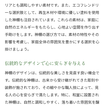
リアとも調和しやすい素材です。また、エコフレンドリ
神棚がもたらすポジティブなエネルギー
ーな選択肢として、再生木材や環境に優しい塗料を使用
心の平和を実現する神棚の配置
した神棚も注目されています。これらの素材は、家庭に
素材とデザインから考える神棚の選び方
自然のエネルギーをもたらし、心地よい空間を作り出す
自然素材の神棚が持つ魅力
手助けをします。神棚の選び方では、素材の特性やその
デザインに込められたメッセージを探る
影響を考慮し、家庭全体の雰囲気を豊かにする選択を心
地域特有の素材で個性を引き出す
掛けましょう。
神棚の耐久性を左右する素材選び
伝統的なデザインで心に安らぎを与える
デザインが心に与える影響
長く愛用できる神棚の特徴
神棚のデザインは、伝統的な美しさを見直す良い機会で
設置場所が鍵！心に響く神棚の選び方
す。伝統的な神棚は、古来から受け継がれてきた彫刻や
装飾が施されており、その細やかな職人技によって、見
家庭内での最適な設置場所の見つけ方
る人の心を安らぎで満たします。特に、和室に設置され
空間の使い方を考えた神棚の配置
た神棚は、自然と調和しやすく、落ち着いた雰囲気を醸
設置場所による運気の変化