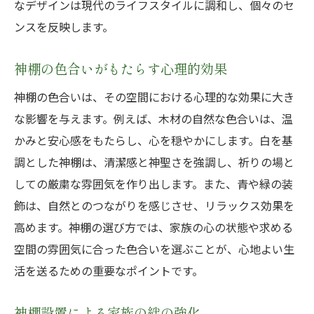
家庭全体に安らぎをもたらす神棚
なデザインは現代のライフスタイルに調和し、個々のセ
神棚が家族関係に与えるポジティブな影響
ンスを反映します。
信仰の場としての神棚の役割
神棚の色合いがもたらす心理的効果
安らぎを感じる神棚の配置法
神棚の色合いは、その空間における心理的な効果に大き
選び方で築く信仰の絆
な影響を与えます。例えば、木材の自然な色合いは、温
かみと安心感をもたらし、心を穏やかにします。白を基
調とした神棚は、清潔感と神聖さを強調し、祈りの場と
しての厳粛な雰囲気を作り出します。また、青や緑の装
飾は、自然とのつながりを感じさせ、リラックス効果を
高めます。神棚の選び方では、家族の心の状態や求める
空間の雰囲気に合った色合いを選ぶことが、心地よい生
活を送るための重要なポイントです。
神棚設置による家族の絆の強化