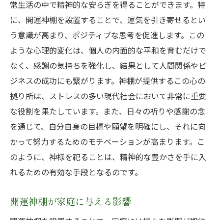
美しい神棚がもたらす日常の変化
常生活の中で精神的な安らぎを得ることができます。特
水や塩の力を活かす:神棚のアイテムで運気を呼
に、開運神棚を設置することで、運気を引き寄せるとい
び込む方法
う意識が高まり、ポジティブな思考を促進します。この
ような心理的変化は、個人の内面的な平和を育むだけで
神棚に欠かせない清めのアイテム
なく、感謝の気持ちを強化し、結果として人間関係やビ
水や塩が持つ運気向上の効果
ジネスの成功にも繋がります。神棚が提供するこの心の
神棚アイテムの適切な使い方
拠り所は、ストレスの多い現代社会において非常に重要
運気を引き寄せるためのアイテム選び
な役割を果たしています。また、日々の祈りや感謝の念
実際の効果を感じたアイテム活用法
を通じて、自分自身の目標や願望を明確にし、それに向
開運神棚のアイテム交換時期と方法
かって努力するためのモチベーションが高まります。こ
成功した人々が実践する神棚の使い方:運気アッ
のように、神様を祀ることは、精神的な豊かさを手に入
プのリアルストーリー
れるための有効な手段となるのです。
神棚を活用した成功者のストーリー
開運神棚が家庭に与える影響
運気向上の具体的な実践例