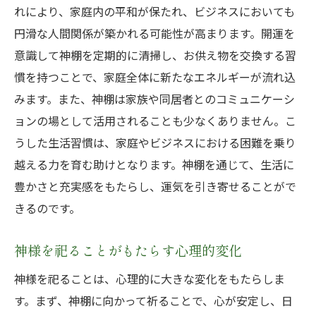
玄関に神棚を設置した人々の声
れにより、家庭内の平和が保たれ、ビジネスにおいても
玄関設置の運気アップ体験談
円滑な人間関係が築かれる可能性が高まります。開運を
実際に効果を感じた配置方法
意識して神棚を定期的に清掃し、お供え物を交換する習
玄関に設置する際の注意点
慣を持つことで、家庭全体に新たなエネルギーが流れ込
みます。また、神棚は家族や同居者とのコミュニケーシ
開運神棚がもたらす玄関の雰囲気
ョンの場として活用されることも少なくありません。こ
設置後の運気の変化を感じる方法
うした生活習慣は、家庭やビジネスにおける困難を乗り
開運神棚のデザインがもたらす心の安らぎ:美し
越える力を育む助けとなります。神棚を通じて、生活に
い空間の作り方
豊かさと充実感をもたらし、運気を引き寄せることがで
デザインが運気に与える影響
きるのです。
心地よい神棚空間の作り方
インテリアとしての神棚の魅力
神様を祀ることがもたらす心理的変化
神棚デザインの選び方
神様を祀ることは、心理的に大きな変化をもたらしま
色や素材がもたらす心理効果
す。まず、神棚に向かって祈ることで、心が安定し、日