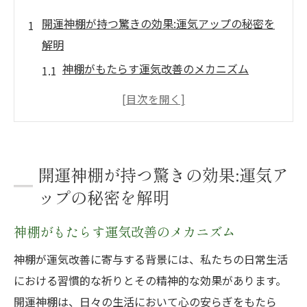
開運神棚が持つ驚きの効果:運気アップの秘密を
解明
神棚がもたらす運気改善のメカニズム
開運神棚と日常生活の相乗効果
神様を祀ることがもたらす心理的変化
開運神棚が家庭に与える影響
ビジネスにもたらす開運神棚の効果
開運神棚が持つ驚きの効果:運気ア
神棚が運気を集める科学的根拠
ップの秘密を解明
神棚の設置場所が決め手？開運効果を最大化す
神棚がもたらす運気改善のメカニズム
る配置方法
最適な神棚の配置場所の見つけ方
神棚が運気改善に寄与する背景には、私たちの日常生活
における習慣的な祈りとその精神的な効果があります。
風水に基づく神棚の設置法
開運神棚は、日々の生活において心の安らぎをもたら
設置場所による効果の違い