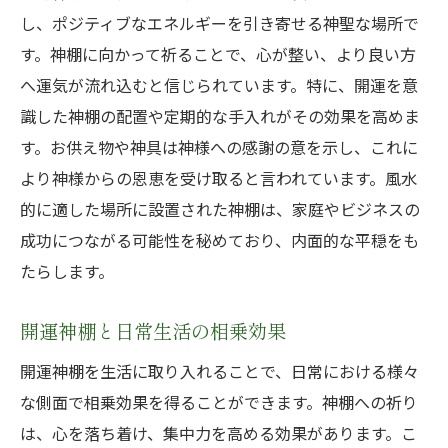
し、ポジティブなエネルギーを引き寄せる神聖な場所で
神棚の配置が運気に与える影響
す。神棚に向かって祈ることで、心が整い、より良い方
玄関に設置する神棚の効果
へ運気が流れ込むと信じられています。特に、開運を意
開運神棚の配置で避けるべきポイント
識した神棚の配置や定期的な手入れがその効果を高めま
神棚に祀るべき神様選び:目的別で見る開運の鍵
す。お供え物や神具は神様への感謝の意を示し、これに
商売繁盛に適した神様の選び方
より神様からの恩恵を受け取ると言われています。風水
家庭の平和を願う神様の選定
的に適した場所に設置された神棚は、家庭やビジネスの
成功につながる可能性を秘めており、内面的な平穏をも
健康を守る神様の重要性
たらします。
学業成就を祈願する神様
恋愛運を上げる神様の選び方
開運神棚と日常生活の相乗効果
神様選びが運気に与える実際の影響
開運神棚を生活に取り入れることで、日常における様々
玄関に神棚を置くと運気が変わる:実体験に基づ
な側面で相乗効果を得ることができます。神棚への祈り
く効果検証
は、心を落ち着け、集中力を高める効果があります。こ