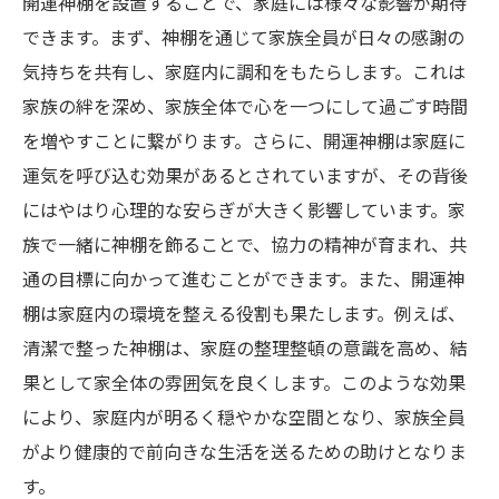
開運神棚を設置することで、家庭には様々な影響が期待
神棚の使い方で変わった人生
できます。まず、神棚を通じて家族全員が日々の感謝の
成功へのステップとしての神棚活用法
気持ちを共有し、家庭内に調和をもたらします。これは
リアルな体験から学ぶ運気改善法
家族の絆を深め、家族全体で心を一つにして過ごす時間
開運神棚の効果を引き出す日常の習慣
を増やすことに繋がります。さらに、開運神棚は家庭に
開運神棚の歴史と現代:変わらない人気の理由を
運気を呼び込む効果があるとされていますが、その背後
探る
にはやはり心理的な安らぎが大きく影響しています。家
神棚の誕生とその歴史的背景
族で一緒に神棚を飾ることで、協力の精神が育まれ、共
開運神棚が現代に残る理由
通の目標に向かって進むことができます。また、開運神
歴史から見る神棚の変遷
棚は家庭内の環境を整える役割も果たします。例えば、
清潔で整った神棚は、家庭の整理整頓の意識を高め、結
文化としての神棚の意義
果として家全体の雰囲気を良くします。このような効果
現代の生活における神棚の役割
により、家庭内が明るく穏やかな空間となり、家族全員
歴史が証明する神棚の効果
がより健康的で前向きな生活を送るための助けとなりま
す。