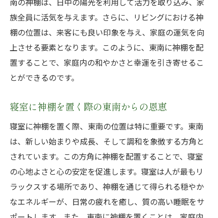
南の神棚は、日中の陽光を利用して活力を取り込み、家
家庭の調和を保つ神棚の配置南方住宅での具体
族全員に活気を与えます。さらに、リビングにおける神
例と効用
棚の位置は、来客にも良い印象を与え、家庭の運気を向
共有スペースに神棚を置くことの利点
上させる要素となります。このように、東南に神棚を配
家族の絆を深める神棚の選び方と配置方法
置することで、家庭内の和やかさと幸運を引き寄せるこ
南方住宅に適した神棚の選択肢と配置例
とができるのです。
神棚がもたらす家庭内の調和の科学的根拠
寝室に神棚を置く際の東南からの恩恵
神棚と家庭のインテリアデザインの融合技
術
寝室に神棚を置く際、東南の位置は特に重要です。東南
は、新しい始まりや成長、そして調和を象徴する方角と
家族全員が安心できる神棚の配置ガイド
されています。この方角に神棚を配置することで、寝室
神棚を南方住宅にどのように配置すれば良いか
の心地よさと心の安定を促進します。寝室は人が最もリ
東南の力を引き出す秘訣
ラックスする場所であり、神棚を通じて得られる穏やか
東南方位の神棚配置で得られる特別な利益
なエネルギーが、日常の疲れを癒し、質の高い睡眠をサ
神棚を置くべき場所と避けるべき場所の違
ポートします。また、東南に神棚を置くことは、家庭内