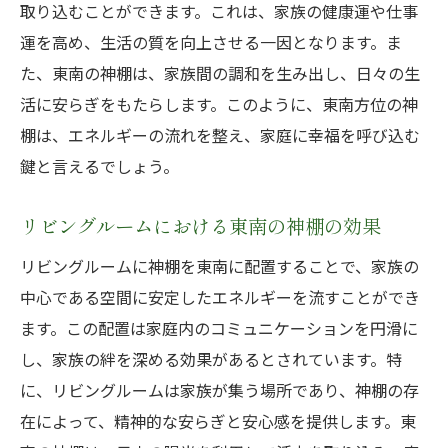
取り込むことができます。これは、家族の健康運や仕事
季節ごとの神棚配置で得られる運気の変化
運を高め、生活の質を向上させる一因となります。ま
神棚の正しい高さと方位で得られる最大効
た、東南の神棚は、家族間の調和を生み出し、日々の生
果
活に安らぎをもたらします。このように、東南方位の神
古来の知恵が生む神棚配置の現代的解釈
棚は、エネルギーの流れを整え、家庭に幸福を呼び込む
東南の力を引き出す神棚の配置法南方住宅にお
鍵と言えるでしょう。
ける新しい視点
リビングルームにおける東南の神棚の効果
東南の方位が持つ特別なエネルギーとは
現代住宅における東南の神棚配置のメリッ
リビングルームに神棚を東南に配置することで、家族の
ト
中心である空間に安定したエネルギーを流すことができ
家族の成長を促進する神棚の配置方法
ます。この配置は家庭内のコミュニケーションを円滑に
し、家族の絆を深める効果があるとされています。特
東南の光を活かした神棚の効果的な設置法
に、リビングルームは家族が集う場所であり、神棚の存
家族の健康を守るための神棚の選び方
在によって、精神的な安らぎと安心感を提供します。東
南方住宅の特徴を活かした神棚配置の提案