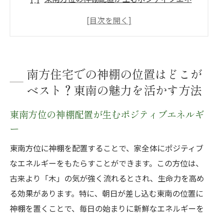
ルギー
リビングルームにおける東南の神棚の効果
寝室に神棚を置く際の東南からの恩恵
キッチンに配置する神棚の意義と東南の力
南方住宅での神棚の位置はどこが
玄関付近の神棚設置で家運を高める秘訣
ベスト？東南の魅力を活かす方法
東南に神棚を置くことで得られる家族の調
東南方位の神棚配置が生むポジティブエネルギ
和
ー
神棚の位置で変わる運気！南方住宅での最適設
置ガイド
東南方位に神棚を配置することで、家全体にポジティブ
なエネルギーをもたらすことができます。この方位は、
運気を上昇させる神棚の基本的な配置法
古来より「木」の気が強く流れるとされ、生命力を高め
神棚を通じて居住空間の雰囲気を改善する
る効果があります。特に、朝日が差し込む東南の位置に
方法
神棚を置くことで、毎日の始まりに新鮮なエネルギーを
南方住宅特有の間取りと神棚の相性