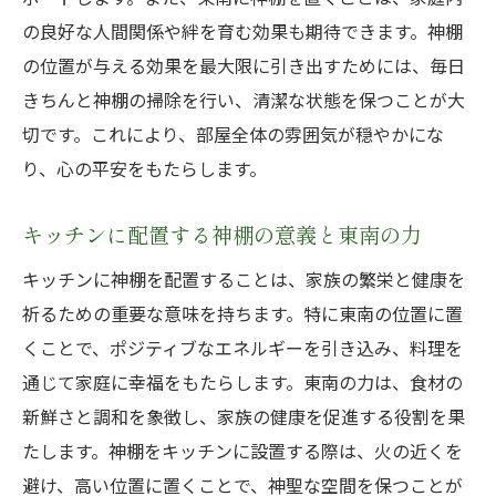
い
の良好な人間関係や絆を育む効果も期待できます。神棚
南方住宅の特性に応じた神棚の配置法
の位置が与える効果を最大限に引き出すためには、毎日
東南に神棚を設置するための具体的ステッ
きちんと神棚の掃除を行い、清潔な状態を保つことが大
プ
切です。これにより、部屋全体の雰囲気が穏やかにな
家族の安全と健康を考慮した神棚配置の工
り、心の平安をもたらします。
夫
キッチンに配置する神棚の意義と東南の力
神棚によるスピリチュアルな恩恵を最大化
する方法
キッチンに神棚を配置することは、家族の繁栄と健康を
家族の生活動線を考慮した神棚位置南方住宅で
祈るための重要な意味を持ちます。特に東南の位置に置
の設置ポイント
くことで、ポジティブなエネルギーを引き込み、料理を
日常生活に調和をもたらす神棚の位置選び
通じて家庭に幸福をもたらします。東南の力は、食材の
新鮮さと調和を象徴し、家族の健康を促進する役割を果
家族の生活習慣に合わせた神棚の配置戦略
たします。神棚をキッチンに設置する際は、火の近くを
神棚を置くことで得られる家族の心の平安
避け、高い位置に置くことで、神聖な空間を保つことが