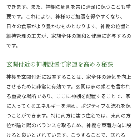
生活動線と神棚の配置の調和を考える
できます。また、神棚の周囲を常に清潔に保つことも重
神棚を配置する際のスペースの最適化技術
要です。これにより、神様のご加護を得やすくなり、
家族全員が神棚を効果的に利用するための
日々の食事がより豊かなものとなります。神棚の位置と
工夫
維持管理の工夫が、家族全体の調和と健康に寄与するの
南方住宅の神棚配置で心の平安を保つ方法東南
です。
の力を活用
日々のストレス軽減に役立つ神棚の配置法
玄関付近の神棚設置で家運を高める秘訣
東南方位が心に与える癒しのエネルギー
神棚を玄関付近に設置することは、家全体の運気を向上
神棚を通じて得られる精神的安定の効果
させるために非常に有効です。玄関は家の顔とも言われ
る重要な場所であり、ここに神棚を配置することで、家
東南の神棚がもたらす心の平穏の理由
に入ってくるエネルギーを清め、ポジティブな流れを保
家族全員の心の健康を守るための神棚配置
つことができます。特に南方に建つ住宅では、東南の方
神棚による心のリフレッシュ効果を最大化
位が陰と陽のバランスを取るため、神棚を東南方向に設
する
けると良いとされています。こうすることで、訪れる
神棚の位置が家運を左右する南方住宅での効果