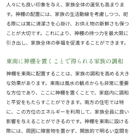
人々にも良い印象を与え、家族全体の運気も高まりま
的な配置法
す。神棚の配置には、家族の生活動線を考慮しつつ、祀
家運を高めるための神棚の具体的配置例
る際には常に清潔さを心掛け、お供え物の新鮮さも保つ
東南の力を活かした神棚配置による家運向
ことが大切です。これにより、神棚の持つ力を最大限に
上
引き出し、家族全体の幸福を促進することができます。
神棚が家庭運に与える影響を最大化する方
法
東南に神棚を置くことで得られる家族の調和
神棚の配置で期待できる家族の豊かさの向
神棚を東南に配置することは、家族の調和を高める大き
上
な効果があります。東南は風水の観点からも非常に重要
南方住宅の特徴を踏まえた神棚配置の工夫
な方位であり、ここに神棚を置くことで、家庭内に調和
神棚を活かした生活改善の具体的ステップ
と平安をもたらすことができます。南方の住宅では特
に、この方位のエネルギーを利用して、家族全員に良い
影響を与えることができるのです。神棚を東南に設ける
際には、周囲に障害物を置かず、開放的で明るい空間を