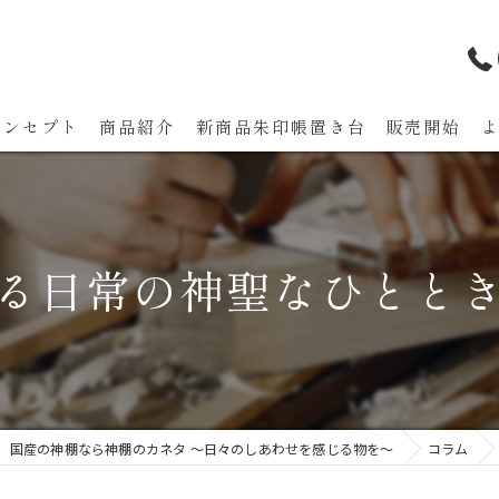
コンセプト
商品紹介
新商品朱印帳置き台 販売開始
代表あいさつ
る日常の神聖なひとと
国産の神棚なら神棚のカネタ ～日々のしあわせを感じる物を～
コラム