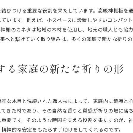
を結びつける重要な役割を果たしています。高級神棚板を
家族で行う神棚を使った新たな儀式
しています。例えば、小スペースに設置しやすいコンパク
神棚を通じて得られる心の解放
、神棚のカネタは地域の木材を使用し、地元の職人とも協
家族全員で共有する神棚の特別なひととき
未来へと繋げていく取り組みは、多くの家庭で新たな祈りの
家族の結びつきを強める神棚の時間
子供と一緒に学ぶ神棚の伝統
家族全員で楽しむ神棚の飾り方
する家庭の新たな祈りの形
神棚を通じて家族の歴史を紡ぐ
家族の祈りの時間を持つ意味
神棚のカネタで始める新しい家族の習慣
優雅な木目と洗練された職人技によって、家庭内に静寂と
高級神棚板を通じて生活に新たな意味を見出す
れてきた材であり、その自然な香りと質感が祈りの場に落
神棚のカネタが提案する生活の質向上
は重要です。そのような時間を支える役割を果たすのが、
日々の暮らしに神棚を取り入れる利点
、精神的な安定をもたらす手助けをしてくれるのです。