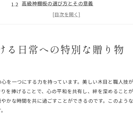
高級神棚板の選び方とその意義
日常生活での神棚の役割を再考する
家庭の中で神棚をどのように活用するか
神棚のカネタが提供する多様な神棚板の魅力
ける日常への特別な贈り物
伝統と現代を結ぶ神棚のカネタの役割
高級神棚板で実現する家庭の新たな祈りの形
高級神棚板が生む静寂と心の安らぎ
神棚のカネタが提案する新しい祈りのスタイル
の心を一つにする力を持っています。美しい木目と職人技
日々の祈りを高級神棚板で特別なものに
祈りを捧げることで、心の平和を共有し、絆を深めること
神棚の配置と祈りの場の作り方
穏やかな時間を共に過ごすことができるのです。このよう
す。
神棚を通じた家族の絆の深め方
高級神棚板で迎える新しい朝の始まり
日本の伝統文化を取り入れた神棚の魅力を再発見