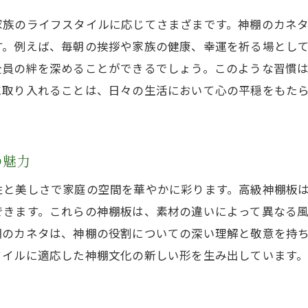
神棚のカネタで始める心のリトリート
家族のライフスタイルに応じてさまざまです。神棚のカネ
職人技が光る高級神棚板で日々を彩る
す。例えば、毎朝の挨拶や家族の健康、幸運を祈る場とし
職人の手仕事が生み出す神棚の美しさ
全員の絆を深めることができるでしょう。このような習慣
高級神棚板の製作過程に迫る
に取り入れることは、日々の生活において心の平穏をもた
美しい木目がもたらす視覚的癒し
神棚のカネタの品質へのこだわり
の魅力
家庭のインテリアとしての神棚の魅力
神棚が持つアートとしての価値
性と美しさで家庭の空間を華やかに彩ります。高級神棚板
神棚で心を込めた祈りをより深く感じる方法
できます。これらの神棚板は、素材の違いによって異なる
棚のカネタは、神棚の役割についての深い理解と敬意を持
神棚を通じて日々の祈りを豊かにする
タイルに適応した神棚文化の新しい形を生み出しています
祈りの時間を特別にする神棚の配置術
神棚と共に過ごす心静かなひととき
祈りを深めるための神棚の使い方