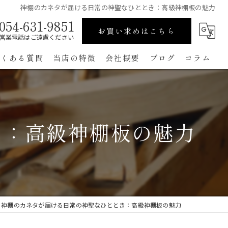
神棚のカネタが届ける日常の神聖なひととき：高級神棚板の魅力
054-631-9851
お買い求めはこちら
営業電話はご遠慮ください
よくある質問
当店の特徴
会社概要
ブログ
コラム
高級
ペット用
き：高級神棚板の魅力
手作り
コンパクト
通販
神棚のカネタが届ける日常の神聖なひととき：高級神棚板の魅力