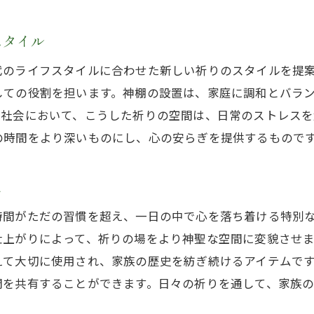
高級神棚板が与える感動的な暮らし
神棚の存在がもたらす生活への影響
スタイル
新たな視点で楽しむ神棚のある生活
代のライフスタイルに合わせた新しい祈りのスタイルを提
神棚が日常に与える精神的な豊かさ
しての役割を担います。神棚の設置は、家庭に調和とバラ
代社会において、こうした祈りの空間は、日常のストレスを
の時間をより深いものにし、心の安らぎを提供するもので
に
時間がただの習慣を超え、一日の中で心を落ち着ける特別
仕上がりによって、祈りの場をより神聖な空間に変貌させ
えて大切に使用され、家族の歴史を紡ぎ続けるアイテムで
間を共有することができます。日々の祈りを通して、家族の