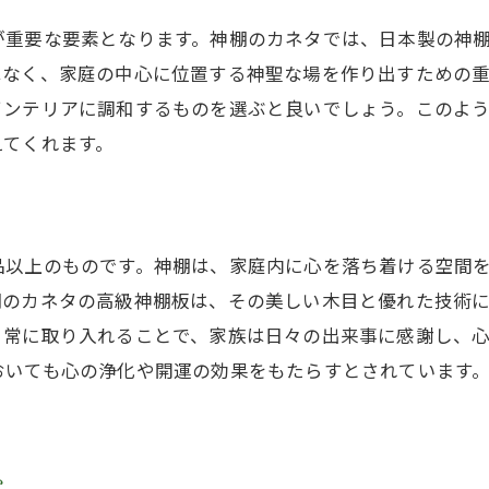
神棚を通じて感じる日本の四季
が重要な要素となります。神棚のカネタでは、日本製の神
はなく、家庭の中心に位置する神聖な場を作り出すための
伝統文化としての神棚の意義
インテリアに調和するものを選ぶと良いでしょう。このよ
和の心を育む神棚の役割
えてくれます。
現代の生活に合った神棚の形とは
神棚のカネタが伝える文化継承の重要性
日本文化の一部としての神棚の存在感
品以上のものです。神棚は、家庭内に心を落ち着ける空間
神棚のカネタの高級神棚板がもたらす心の安らぎ
棚のカネタの高級神棚板は、その美しい木目と優れた技術
心を落ち着ける神棚の効果
日常に取り入れることで、家族は日々の出来事に感謝し、
高級神棚板が作る瞑想の空間
おいても心の浄化や開運の効果をもたらすとされています
日常のストレスを和らげる神棚の使い方
神棚を通じて得られる精神的な支え
心の健康を保つための神棚の活用法
か