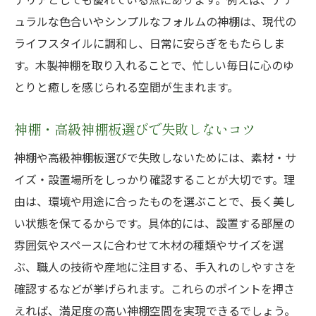
神棚・高級神棚板選びで後悔しない方法
ュラルな色合いやシンプルなフォルムの神棚は、現代の
神棚のカネタ推奨の設置ポイントと注意
ライフスタイルに調和し、日常に安らぎをもたらしま
神棚雲の貼り方と天然木板の選定ポイント
す。木製神棚を取り入れることで、忙しい毎日に心のゆ
高級神棚板の選択で失敗しない秘訣とは
とりと癒しを感じられる空間が生まれます。
神棚設置前に知るべき神棚・高級神棚板
神棚・高級神棚板選びで失敗しないコツ
神棚と天然木板で叶える理想の祈り空間
神棚や高級神棚板選びで失敗しないためには、素材・サ
イズ・設置場所をしっかり確認することが大切です。理
由は、環境や用途に合ったものを選ぶことで、長く美し
い状態を保てるからです。具体的には、設置する部屋の
雰囲気やスペースに合わせて木材の種類やサイズを選
ぶ、職人の技術や産地に注目する、手入れのしやすさを
確認するなどが挙げられます。これらのポイントを押さ
えれば、満足度の高い神棚空間を実現できるでしょう。