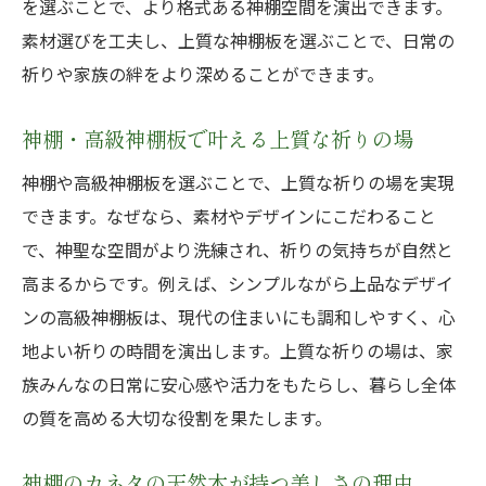
を選ぶことで、より格式ある神棚空間を演出できます。
貼る神棚や置物と調和する天然木の活用法
素材選びを工夫し、上質な神棚板を選ぶことで、日常の
祈りや家族の絆をより深めることができます。
神棚セットと相性抜群の天然木コーデ術
木製モダン神棚が人気な理由と選び方
神棚・高級神棚板で叶える上質な祈りの場
神棚のカネタが語る高級神棚板の魅力
神棚や高級神棚板を選ぶことで、上質な祈りの場を実現
神棚のカネタ厳選の高級神棚板の魅力紹介
できます。なぜなら、素材やデザインにこだわること
天然木の質感が高級神棚板で際立つ理由
で、神聖な空間がより洗練され、祈りの気持ちが自然と
神棚・高級神棚板が伝える職人技の美しさ
高まるからです。例えば、シンプルながら上品なデザイ
神棚に合う木製板のこだわりポイント
ンの高級神棚板は、現代の住まいにも調和しやすく、心
高級神棚板を選ぶ際の神棚・カネタ基準
地よい祈りの時間を演出します。上質な祈りの場は、家
神棚のカネタおすすめ高級神棚板の活用法
族みんなの日常に安心感や活力をもたらし、暮らし全体
神棚のタブーと天然木選びの注意点
の質を高める大切な役割を果たします。
神棚・高級神棚板選びで避けたいタブー
神棚のカネタの天然木が持つ美しさの理由