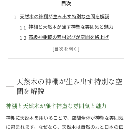
目次
天然木の神棚が生み出す特別な空間を解説
神棚と天然木が醸す神聖な雰囲気と魅力
高級神棚板の素材選びが空間を格上げ
神棚・高級神棚板で叶える上質な祈りの場
神棚のカネタの天然木が持つ美しさの理由
木製神棚がもたらす現代的な癒しの空間
神棚・高級神棚板選びで失敗しないコツ
天然木の神棚が生み出す特別な空
高級神棚板の美しさと選び方のポイント
間を解説
神棚のカネタが誇る高級神棚板の上質感
神棚と天然木が醸す神聖な雰囲気と魅力
神棚・高級神棚板の木目と色合いの違い
神棚に天然木を用いることで、空間全体が神聖な雰囲気
天然木の特徴を活かした神棚板の選択術
に包まれます。なぜなら、天然木は自然の力と日本の伝
神棚セットに最適な高級神棚板の見極め方