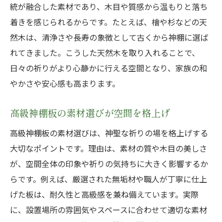
統が融合した素材であり、木目や質感から温もりと落ち
口コミで評判な高級神棚板の選び方とは
着きを感じられるからです。たとえば、檜や杉などの天
神棚・高級神棚板の最新トレンドを紹介
然木は、清浄さや長寿の象徴として古くから神棚に選ば
神棚に適した木材を選ぶコツを伝授
れてきました。こうした天然木を取り入れることで、
神棚・高級神棚板に適した天然木の種類
日々の祈りがより心静かに行える空間となり、家族の和
神棚のカネタ推奨の木材とその特徴
やかさや安心感も高まります。
神棚用木材選びで重視すべきポイント
高級神棚板の素材選びが空間を格上げ
神棚にふさわしい木の美しさを徹底比較
高級神棚板の素材選びは、神聖な祈りの場を格上げする
神棚板に最適な木製素材の選び方ガイド
大切なポイントです。理由は、素材の質や木目の美しさ
神棚と相性の良い木材の選定基準とは
が、空間全体の印象や祈りの気持ちに大きく影響するか
モダン神棚におすすめの天然木活用術
らです。例えば、厳選された無垢材や職人が丁寧に仕上
神棚・高級神棚板で演出するモダン空間
げた板は、耐久性と高級感を兼ね備えています。実際
神棚のカネタ流モダン神棚の選び方と工夫
に、設置場所の雰囲気やスペースに合わせて適切な素材
神棚いまどきデザインに合う木材の特徴