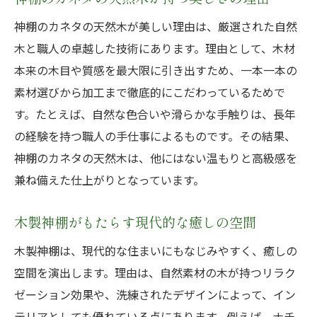
神棚に置いてはいけない物と木材の関係性
神棚のカネタの天然木が美しい理由は、厳選された自然
神棚のカネタが伝授する選び方の注意点
木と職人の卓越した技術にあります。理由として、木材
神棚のタブー行為と高級神棚板の選定法
本来の木目や質感を最大限に引き出すため、一本一本の
神棚・高級神棚板で守るべきマナーとは
素材選びから加工まで徹底的にこだわっているためで
天然木神棚設置時の注意点とポイント
す。たとえば、自然な色合いや滑らかな手触りは、長年
雲や榊を引き立てる神棚板の工夫とは
の経験を持つ職人の手仕事によるものです。その結果、
神棚・高級神棚板で雲や榊が映える設計
神棚のカネタの天然木は、他にはない温もりと高級感を
神棚のカネタ流 榊と雲を美しく飾る方法
兼ね備えた仕上がりとなっています。
神棚榊に合う神棚板の選びと配置のコツ
木製神棚がもたらす現代的な癒しの空間
雲や白を活かす神棚・高級神棚板の工夫
木製神棚は、現代的な住まいにもなじみやすく、癒しの
神棚置物と調和する天然木板の選び方
空間を演出します。理由は、自然素材の木が持つリラク
神棚・高級神棚板で彩る祈りの空間演出
ゼーション効果や、洗練されたデザインによって、イン
神棚設置で失敗しない天然木の選択法
テリアとしても優れている点にあります。例えば、ナチ