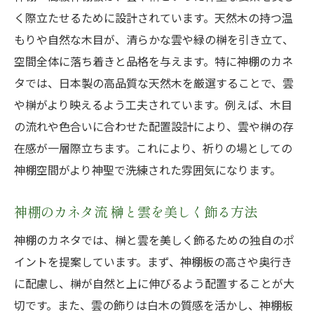
く際立たせるために設計されています。天然木の持つ温
もりや自然な木目が、清らかな雲や緑の榊を引き立て、
空間全体に落ち着きと品格を与えます。特に神棚のカネ
タでは、日本製の高品質な天然木を厳選することで、雲
や榊がより映えるよう工夫されています。例えば、木目
の流れや色合いに合わせた配置設計により、雲や榊の存
在感が一層際立ちます。これにより、祈りの場としての
神棚空間がより神聖で洗練された雰囲気になります。
神棚のカネタ流 榊と雲を美しく飾る方法
神棚のカネタでは、榊と雲を美しく飾るための独自のポ
イントを提案しています。まず、神棚板の高さや奥行き
に配慮し、榊が自然と上に伸びるよう配置することが大
切です。また、雲の飾りは白木の質感を活かし、神棚板