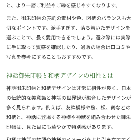
神話御朱印帳の美しさと和柄の調和
と、より一層ご利益やご縁を感じやすくなります。
友禅和紙と神話が織りなす御朱印帳の芸術
また、御朱印帳の表紙の素材や色、図柄のバランスも大
神話御朱印帳のデザインに込められた想い
切なポイントです。派手すぎず、落ち着いたデザインを
伝統工芸が彩る神話御朱印帳の魅力
選ぶことで、長く愛用できるでしょう。選ぶ際には実際
神話御朱印帳の表紙が語る歴史と物語
に手に取って質感を確認したり、通販の場合は口コミや
御朱印をいただく際の正しいマナー解説
写真を参考にすることもおすすめです。
神話御朱印帳で守りたい参拝時のマナー
神話御朱印帳と和柄デザインの相性とは
御朱印帳利用時の正しい言葉遣いとは
神話御朱印帳と和柄デザインは非常に相性が良く、日本
御朱印帳の1ページを空ける理由と意味
の伝統的な美意識と神話の世界観が融合したデザインが
神話御朱印帳で気をつけるべき注意点
多く見られます。例えば、友禅模様や桜、松、鶴などの
神話御朱印帳とともに学ぶ御朱印の礼儀
和柄と、神話に登場する神様や神獣を組み合わせた御朱
印帳は、見た目にも華やかで特別感があります。
和柄は神話の物語や神様のイメージをより引き立ててく