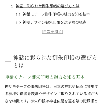
神話に彩られた御朱印帳の選び方とは
神話モチーフ御朱印帳の魅力を知る基本
神話デザイン御朱印帳を選ぶ際の視点
神話御朱印帳と和柄デザインの相性とは
神話御朱印帳選びで大切な素材の特徴
神話を感じる御朱印帳の選び方のコツ
心に響く神話御朱印帳の魅力を探る旅
神話に彩られた御朱印帳の選び方
神話の物語を感じる御朱印帳の魅力
とは
神話御朱印帳が心に与える癒しの意味
神話モチーフ御朱印帳の魅力を知る基本
友禅や和紙が映える神話御朱印帳体験
神話モチーフの御朱印帳は、日本の神話や伝承に登場す
神話御朱印帳で深まる伝統文化の美しさ
る神様や伝説を表紙やデザインに取り入れている点が大
御朱印帳と神話が織りなす特別な時間
きな特徴です。御朱印帳は神社仏閣を巡る際の記録帳と
御朱印帳を通じて感じる神話の世界