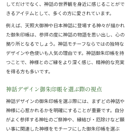
してだけでなく、神話の世界観を身近に感じることがで
御朱印帳で広がる神話の壮大な世界観
きるアイテムとして、多くの方に愛されています。
神話が息づく御朱印帳で得るご縁の力
例えば、天照大御神や日本神話に登場する神々が描かれ
神話御朱印帳が導く心の豊かさを知る
た御朱印帳は、参拝の度に神話の物語を思い出し、心の
神話の神様と繋がる御朱印帳の醍醐味
拠り所となるでしょう。神話モチーフならではの独特な
御朱印帳で体験する神話の魅力的な瞬間
デザインや色使いも人気の理由です。神話御朱印帳を持
神様との縁を深める御朱印帳活用術
つことで、神様とのご縁をより深く感じ、精神的な充実
を得る方も多いです。
神話御朱印帳でご縁を深める日々の工夫
神話御朱印帳と感謝の心で紡ぐご縁
神話デザイン御朱印帳を選ぶ際の視点
御朱印帳の使い方と神話の世界の繋がり
神話デザインの御朱印帳を選ぶ際には、まずどの神話や
神話御朱印帳がもたらす精神的充足とは
神様に心惹かれるかを明確にすることが重要です。自分
神話御朱印帳を大切に扱うための心得
がよく参拝する神社のご祭神や、縁結び・厄除けなど願
神話をモチーフにした御朱印帳の美学
い事に関連した神様をモチーフにした御朱印帳を選ぶ