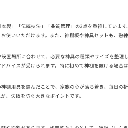
高級神棚板で神具配置の美しさを実現
神棚・高級神棚板に合う神具セット紹介
神棚のカネタ流配置マナーとタブー解説
日本製」「伝統技法」「品質管理」の3点を重視しています
神棚神具配置で感じるご加護のポイント
てお使いいただけます。また、神棚板や神具セットも、熟
ミニ神具セットを活用した簡単神棚管理法
神棚用具ミニセットの活用ポイント
や設置場所に合わせて、必要な神具の種類やサイズを整理
神棚・高級神棚板とミニ神具の相性
アドバイスが受けられます。特に初めて神棚を設ける場合
神棚のカネタおすすめ簡単管理術
高級神棚板でも使えるミニ神具活用法
の神棚用具を選んだことで、家族の心が落ち着き、毎日の
入が、失敗を防ぐ大きなポイントです。
神棚用具の管理を楽にするコツ
意味や役割があります。代表的なものとして、神鏡（しん