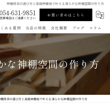
神棚用具の選び方と高級神棚板で叶える清らかな神棚空間の作り方
054-631-9851
お買い求めはこちら
営業電話はご遠慮ください
よくある質問
当店の特徴
会社概要
ブログ
コラム
高級
ペット用
かな神棚空間の作り方
手作り
コンパクト
通販
神棚用具の選び方と高級神棚板で叶える清らかな神棚空間の作り方