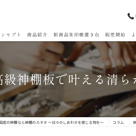
コンセプト
商品紹介
新商品朱印帳置き台 販売開始
代表あいさつ
高級神棚板で叶える清ら
国産の神棚なら神棚のカネタ ～日々のしあわせを感じる物を～
コラム