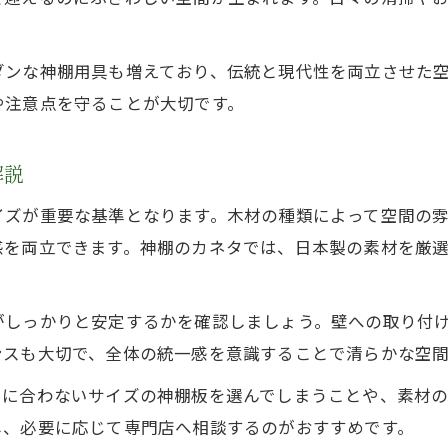
高級神棚板と神棚用具のバランス配置
神棚・高級神棚板設置時の注意点
ダンな神棚用具も増えており、伝統と現代性を両立させた
神棚のカネタ式神聖空間の作り方
や注意点を守ることが大切です。
神棚神具の配置と設置マナー解説
解説
日常に溶け込む神棚用具の使い方ガイド
神棚用具の日常的な使い方と配慮点
イズが重要な基準となります。木材の種類によって空間の
高級神棚板を活かす毎日の工夫
感を両立できます。神棚のカネタでは、日本製の素材を厳
神棚のカネタが提案する暮らし術
神棚セットで生活に神聖さをプラス
がしっかりと安定するかを確認しましょう。壁への取り付
神棚用具の選び方と100均活用術
ンスも大切で、全体の統一感を意識することで清らかな空
正しい神具配置で神様のご加護を感じる
スに合わないサイズの神棚板を選んでしまうことや、素材
神棚用具と神棚神具の正しい配置法
し、必要に応じて専門店へ相談するのがおすすめです。