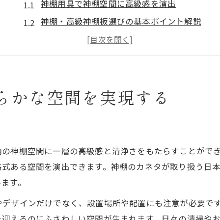
神棚用具で神棚空間に高級感を演出
神棚・高級神棚板選びの基本ポイント解説
神棚のカネタが伝える用具選びの秘訣
神棚の道具と名前の意味を知ろう
高級神棚板で清浄な空間をかなえるコツ
らかな空間を実現する
高級神棚板が叶える理想の神棚づくり
高級神棚板で神棚空間が整う理由
神棚・高級神棚板の設置ポイント解説
神棚のカネタおすすめ素材と選び方
内の神棚空間に一層の高級感と清浄さをもたらすことがで
神棚の配置と高級神棚板の関係性
格式ある空間を演出できます。神棚のカネタが取り扱う日
神棚用具の種類で理想の空間を実現
います。
神棚のカネタが提案する神聖な設置法
やデザインだけでなく、設置場所や配置にも注意が必要で
神棚のカネタが教える神棚設置の基本
を迎えるのにふさわしい空間が生まれます。日々の清掃や