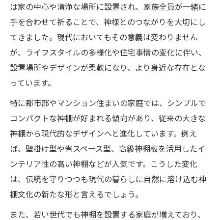
間
は家の中心や清浄な場所に設置され、家族全員が一緒に
手を合わせて祈ることで、神様とのつながりを大切にし
神棚のカネタが考える現代の祀り方の工夫
てきました。現代においてもその意義は変わりません
伝統と現代が交差する神棚のデザイン進化
が、ライフスタイルの多様化や住宅事情の変化に伴い、
神棚・高級神棚板で叶える心地よい暮らし
設置場所やデザインが柔軟になり、より身近な存在とな
神棚のマナーとタブー、今昔の違いとは
っています。
神棚・高級神棚板の正しい掃除方法と配慮
特に都市部やマンション住まいの家庭では、シンプルで
点
コンパクトな神棚が好まれる傾向があり、従来の大きな
昔のタブーと現代的マナーの違いを解説
神棚から現代的なデザインへと進化しています。例え
神棚のカネタ流マナーで失敗しない祀り方
ば、壁掛け型や省スペース型、高級神棚板を活用したイ
女性が神棚に触れる現代の考え方とは
ンテリア性の高い神棚などが人気です。こうした変化
高級神棚板で守るべき伝統と新常識
は、伝統を守りつつも現代の暮らしに自然に溶け込む神
変わりゆく神棚の役割を暮らしから考える
棚文化の新たな形と言えるでしょう。
神棚・高級神棚板が担う家庭の心の拠り所
また、若い世代でも神棚を設置する家庭が増えており、