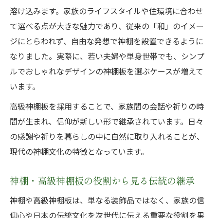
高級神棚板が叶える現代の調和インテリア
溶け込みます。家族のライフスタイルや住環境に合わせ
術
て選べる点が大きな魅力であり、従来の「和」のイメー
神棚のカネタが提案する空間コーディネー
ジにとらわれず、自由な発想で神棚を設置できるように
ト法
なりました。実際に、若い夫婦や単身世帯でも、シンプ
神棚・高級神棚板で住まいを格上げする秘
ルでおしゃれなデザインの神棚板を選ぶケースが増えて
訣
います。
神棚が自然に馴染む現代的な部屋作りの工
高級神棚板を採用することで、家族間の会話や祈りの時
夫
間が生まれ、信仰が新しい形で継承されています。日々
伝統と現代を繋ぐ神棚の配置ポイント
の感謝や祈りを暮らしの中に自然に取り入れることが、
現代の神棚文化の特徴となっています。
神棚・高級神棚板の役割から見る伝統の継承
神棚や高級神棚板は、単なる装飾品ではなく、家族の信
仰心や日本の伝統文化を次世代に伝える重要な役割を果