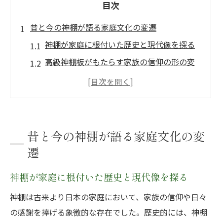
目次
昔と今の神棚が語る家庭文化の変遷
神棚が家庭に根付いた歴史と現代像を探る
高級神棚板がもたらす家族の信仰の形の変
化
神棚・高級神棚板の役割から見る伝統の継
承
昔の神棚文化と現代の暮らしの融合とは
昔と今の神棚が語る家庭文化の変
神棚のカネタが支える日本の家庭文化の変
遷
遷
神棚が家庭に根付いた歴史と現代像を探る
高級神棚板が映す現代の祀りと信仰
高級神棚板と現代インテリアの美しい調和
神棚は古来より日本の家庭において、家族の信仰や日々
神棚・高級神棚板で実現する新しい信仰空
の感謝を捧げる象徴的な存在でした。歴史的には、神棚