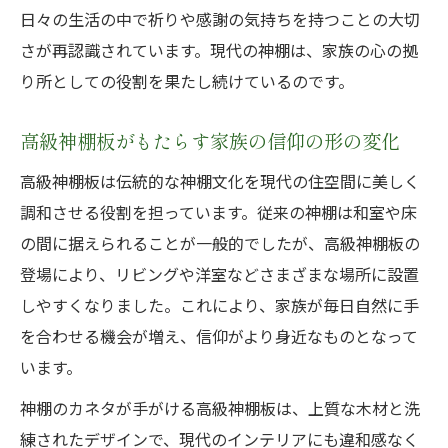
神棚のカネタと現代家族の新しい祈りの形
日々の生活の中で祈りや感謝の気持ちを持つことの大切
神棚のある家とない家の暮らし方の違い
さが再認識されています。現代の神棚は、家族の心の拠
り所としての役割を果たし続けているのです。
現代の神棚が若い人に選ばれる理由とは
高級神棚板で感じる日常の安心とつながり
高級神棚板がもたらす家族の信仰の形の変化
伝統と現代が交わる神棚の魅力再発見
高級神棚板は伝統的な神棚文化を現代の住空間に美しく
神棚・高級神棚板で伝統美を暮らしに活か
調和させる役割を担っています。従来の神棚は和室や床
す
の間に据えられることが一般的でしたが、高級神棚板の
神棚のカネタが提案する現代の魅力的な神
登場により、リビングや洋室などさまざまな場所に設置
棚
しやすくなりました。これにより、家族が毎日自然に手
伝統の技術と現代デザインの融合を体感
を合わせる機会が増え、信仰がより身近なものとなって
神棚の昔と今を比べる楽しみ方とは
います。
高級神棚板で叶える個性ある家庭空間
神棚のカネタが手がける高級神棚板は、上質な木材と洗
高級神棚板による現代空間への調和術
練されたデザインで、現代のインテリアにも違和感なく