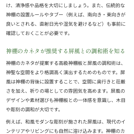
け、清浄感や品格を大切にしましょう。また、伝統的な
る効果
神棚の設置ルールやタブー（例えば、南向き・東向きが
神棚のカネタ製品を使った調和のコーディ
良いとされる、直射日光や湿気を避けるなど）も事前に
ネート術
確認しておくことが必要です。
スリムな神棚板で空間を美しく見せる実践
的工夫
神棚のカネタが推奨する屏風との調和術を知る
神棚・高級神棚板選びで重視したいサイズ
神棚のカネタが提案する高級神棚板と屏風の調和術は、
感の調整
神聖な空間をより格調高く演出するためのものです。屏
小さい神棚や三社造りの上手な配置テクニ
風は神棚の背後に設置することで、空間に奥行きと荘厳
ック
さを加え、祈りの場としての雰囲気を高めます。屏風の
神棚・屏風設置で避けたいタブーとは
デザインや素材選びも神棚板との一体感を意識し、木目
神棚・高級神棚板設置で絶対に避けるべき
や彫刻の調和が大切です。
NG行為
例えば、和風モダンな彫刻が施された屏風は、現代のイ
神棚のカネタ流 タブーを知らずに困りがち
ンテリアやリビングにも自然に溶け込みます。神棚のカ