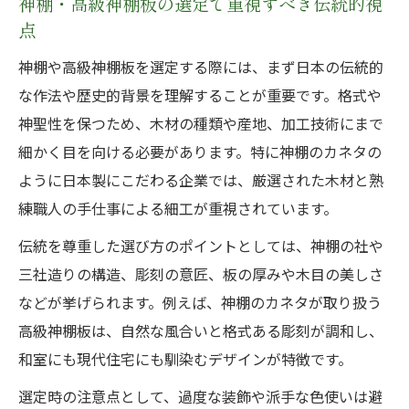
神棚・高級神棚板の選定で重視すべき伝統的視
び方
点
神棚のカネタが教える設置ルールの極意
神棚や高級神棚板を選定する際には、まず日本の伝統的
神棚・高級神棚板設置の正しい方角と位置
な作法や歴史的背景を理解することが重要です。格式や
選び
神聖性を保つため、木材の種類や産地、加工技術にまで
細かく目を向ける必要があります。特に神棚のカネタの
神棚のカネタ流 屏風設置で守るべき基本ル
ように日本製にこだわる企業では、厳選された木材と熟
ール
練職人の手仕事による細工が重視されています。
リビングでも安心 神棚の適切な設置場所の
考え方
伝統を尊重した選び方のポイントとしては、神棚の社や
神棚・高級神棚板の高さや配置で注意する
三社造りの構造、彫刻の意匠、板の厚みや木目の美しさ
ポイント
などが挙げられます。例えば、神棚のカネタが取り扱う
高級神棚板は、自然な風合いと格式ある彫刻が調和し、
神棚 組み立て時のタブーと安全な設置方法
和室にも現代住宅にも馴染むデザインが特徴です。
住空間に調和する高級神棚板の実践方法
選定時の注意点として、過度な装飾や派手な色使いは避
神棚・高級神棚板が和室インテリアに与え