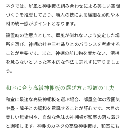
な事例
ネタでは、屏風と神棚板の組み合わせによる美しい空間
水回りやトイレ付近に神棚を置くリスクと
づくりを推奨しており、職人の技による繊細な彫刻や木
対策
材の統一感がポイントとなります。
神棚のお札管理でやってはいけない注意点
設置時の注意点として、屏風が倒れないよう安定した場
神棚・高級神棚板の掃除と長期間未参拝の
所を選び、神棚の社や三社造りとのバランスを考慮する
危険性
ことが重要です。また、神棚の前に物を置かない、清掃
家族の幸福へ導く神棚の祀り方ガイド
を怠らないといった基本的な作法も忘れずに守りましょ
神棚・高級神棚板の正しいお供えと祈りの
う。
作法
神棚のカネタ製品で家族の安寧を祈る日々
和室に合う高級神棚板の選び方と設置の工夫
の工夫
和室に最適な高級神棚板を選ぶ場合、部屋全体の雰囲気
神棚 三社造りや個人向け神棚の祀り方ポイ
や畳・障子との調和を意識することが肝心です。木目の
ント
美しい無垢材や、自然な色味の神棚板が和室の落ち着き
お札や神具の配置方法で注意すべき点
と調和します。神棚のカネタの高級神棚板は、和室にも