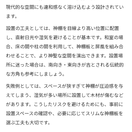
神棚・高級神棚板を使った家族一体の祈り
現代的な空間にも違和感なく溶け込むよう設計されてい
習慣
ます。
高級神棚板で和室が映える理由とコツ
設置の工夫としては、神棚を目線より高い位置に配置
神棚・高級神棚板が和室空間に与える上質
し、直射日光や湿気を避けることが基本です。和室の場
な印象
合、床の間や柱の間を利用して、神棚板と屏風を組み合
わせることで、より神聖な空間を演出できます。設置場
神棚のカネタ製品で引き立つ和のコーディ
所に迷った場合は、南向き・東向きが吉とされる伝統的
ネート術
な方角も参考にしましょう。
大きい神棚とスリム神棚の配置センスの違
い
失敗例としては、スペースが狭すぎて神棚が圧迫感を与
神棚・高級神棚板の木目が映える照明活用
えてしまう、湿気が多い場所に設置して木材が傷むなど
のコツ
があります。こうしたリスクを避けるためにも、事前に
設置スペースの確認や、必要に応じてスリムな神棚板を
神棚 組み立てで和室を美しく見せる工夫と
選ぶ工夫も大切です。
は