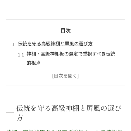
目次
伝統を守る高級神棚と屏風の選び方
神棚・高級神棚板の選定で重視すべき伝統
的視点
神棚のカネタが推奨する屏風との調和術を
知る
和室に合う高級神棚板の選び方と設置の工
夫
伝統を守る高級神棚と屏風の選び
神棚・高級神棚板が持つ格式と現代住宅の
方
融合法
神棚 三社造りやスリムデザインの特徴と選