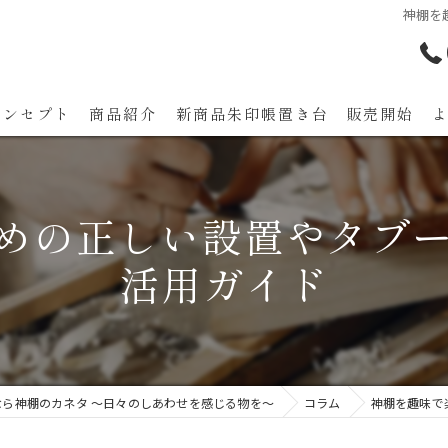
神棚を
コンセプト
商品紹介
新商品朱印帳置き台 販売開始
代表あいさつ
めの正しい設置やタブー
活用ガイド
なら神棚のカネタ ～日々のしあわせを感じる物を～
コラム
神棚を趣味で