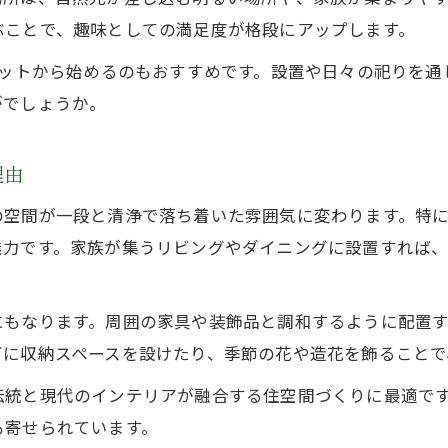
100均素材で神棚をおしゃれに趣味で楽しむ工夫
ぶことで、趣味としての満足度が格段にアップします。
神棚・高級神棚板を活かすDIY初心者向けポイント
キットから始めるのもおすすめです。設置や日々の祀りを
賃貸でも安心な神棚自作とタブー回避アイデア
がでしょうか。
神棚作り方とお札だけ設置の注意点を紹介
理由
神棚のお札のみ設置は可能？安心マナー解説
神棚・高級神棚板でお札だけ設置時の正しい手順
の空間が一段と清浄で落ち着いた雰囲気に変わります。特
神棚のカネタで叶えるお札設置とタブーの違い
魅力です。家族が集うリビングやダイニングに設置すれば
お札のみ神棚設置でも守るべきマナーとは
神棚は毎日拝むべき？お札管理の基本解説
にもなります。周囲の家具や装飾品と調和するように配置
お札だけでも神棚趣味を続けるコツを紹介
下に収納スペースを設けたり、季節の花や造花を飾ることで
タブーを避ける神棚配置と家庭での工夫ポイント
伝統と現代のインテリアが融合する住空間づくりに最適で
神棚・高級神棚板設置で守りたい配置タブー
も寄せられています。