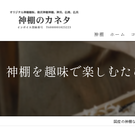
神棚
ホーム
神棚を趣味で楽しむた
国産の神棚