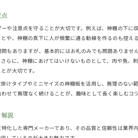
神棚の下に置いてはいけないものの正しい知識
意点
神棚の前で寝るのは大丈夫？家庭で注意すべき点
神棚のカネタが推奨する清浄な配置テクニック
ブーや注意点を守ることが大切です。例えば、神棚の下に
家族で守る神棚タブーと高級神棚板の活かし方
ことや、神棚の真下に人が頻繁に通る動線を作るのも控え
リビング以外で楽しむ上質な神棚×伝統文化体験
疑問もありますが、基本的にはお札のみでも問題ありませ
神棚・高級神棚板をリビング以外で活かす発想
。さらに、神棚にあげてはいけないものとして、肉や魚、
伝統文化を感じる神棚の趣味的な設置アレンジ
ことが大切です。
神棚のカネタ流で寝室や玄関にも神聖空間を
壁掛けタイプやミニサイズの神棚板を活用し、無理のない
神棚リビングだめ？他の空間の活用ポイント
合わせて無理なく続けることが、趣味として長く楽しむコ
家族で体感する神棚趣味×日本伝統文化の魅力
を解説
に特化した専門メーカーであり、その品質と信頼性は業界
提供しているのが大きな魅力です。