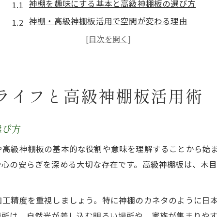
神棚を趣味にする基本と高級神棚板の選び方
神棚・高級神棚板活用で空間が変わる理由
趣味の神棚設置で守りたいタブーと注意点
神棚のカネタ製品が趣味に最適な理由を解説
高級神棚板を使った自分流の神棚づくりアイデア
ライフと高級神棚板活用術
神棚のカネタ品質が叶える清浄な暮らし方
神棚のカネタが提供する清浄空間のつくり方
高級神棚板で神聖さと趣味を両立する秘訣
選び方
神棚のカネタ品質が毎日の祈りを特別にする
や高級神棚板の基本的な役割や意味を理解することから始
神棚は宗教と関係ある？日常への取り入れ方
や心の安らぎを深める大切な存在です。高級神棚板は、木
神棚・高級神棚板で家族が集う清らかな時間
100均DIYで叶うおしゃれな神棚自作アイデア
加工精度を重視しましょう。特に神棚のカネタのように日
神棚自作キット風DIYの基本と高級神棚板活用
場所は、自然光が差し込む明るい場所や、家族が集まりや