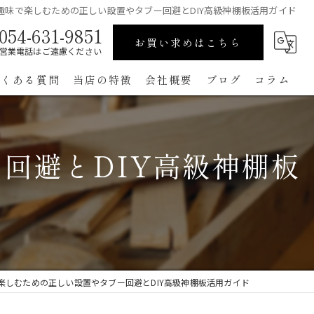
趣味で楽しむための正しい設置やタブー回避とDIY高級神棚板活用ガイド
054-631-9851
お買い求めはこちら
営業電話はご遠慮ください
よくある質問
当店の特徴
会社概要
ブログ
コラム
高級
回避とDIY高級神棚板
ペット用
手作り
コンパクト
通販
楽しむための正しい設置やタブー回避とDIY高級神棚板活用ガイド