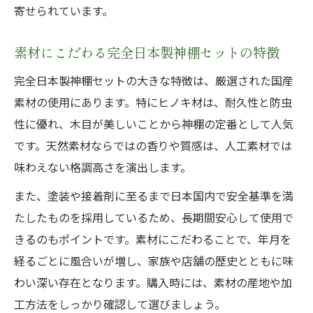
寄せられています。
ツ
完全日本製神棚セットを通販で選ぶ安心ポ
素材にこだわる完全日本製神棚セットの特徴
イント
完全日本製神棚セットの大きな特徴は、厳選された国産
日本製神棚セット通販で失敗しないための
素材の使用にあります。特にヒノキ材は、耐久性と防虫
注意点
性に優れ、木目が美しいことから神棚の定番として人気
通販で見極める完全日本製神棚セットの品
です。天然素材ならではの香りや質感は、人工素材では
質
味わえない格調高さを演出します。
信頼できる店舗で買う日本製神棚セットの
また、塗装や接着剤に至るまで日本国内で安全基準を満
方法
たしたものを採用しているため、長期間安心して使用で
日本製神棚セット選びで重視したいポイン
きるのもポイントです。素材にこだわることで、年月を
ト
経るごとに風合いが増し、家族や店舗の歴史とともに味
わい深い存在となります。購入時には、素材の産地や加
工方法をしっかり確認して選びましょう。