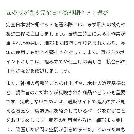
完全日本製神棚セットを通販で選ぶポイン
匠の技が光る完全日本製神棚セット選び
ト
新築や開店に最適な日本製神棚セットの選び方
完全日本製神棚セットを選ぶ際には、まず職人の技術や
製造工程に注目しましょう。伝統工芸士による手作業が
新築や開店におすすめの完全日本製神棚セ
施された神棚は、細部まで精巧に作り込まれており、長
ット
年の使用にも耐える堅牢さを持っています。選び方のポ
日本製神棚セットで華やかなスタートを演
イントとしては、組み立てや仕上げの美しさ、接合部の
出
丁寧さなどを確認しましょう。
新生活に調和する完全日本製神棚セットの
選び方
また、神棚の各部位ごとの仕上げや、木材の選定基準な
ど、製作者のこだわりが反映された商品かどうかも重要
店舗や家庭向けの完全日本製神棚セット活
です。失敗しないためには、通販サイトで職人の顔が見
用術
える商品や、製造過程を紹介しているページを選ぶこと
長く愛用できる日本製神棚セットの選定基
をおすすめします。実際の利用者からは「細部まで美し
準
く、設置した瞬間に空間が引き締まった」といった声も
通販で安心して選ぶ完全日本製神棚セットのコ