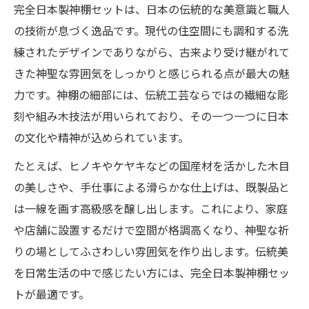
び方
完全日本製神棚セットは、日本の伝統的な美意識と職人
日本製神棚セットで叶える洗練された空間
の技術が息づく逸品です。現代の住空間にも調和する洗
演出
練されたデザインでありながら、古来より受け継がれて
きた神聖な雰囲気をしっかりと感じられる点が最大の魅
モダンインテリアに映える完全日本製神棚
力です。神棚の細部には、伝統工芸ならではの繊細な彫
セット
刻や組み木技法が用いられており、その一つ一つに日本
省スペースにも最適な日本製神棚セットの
の文化や精神が込められています。
魅力
たとえば、ヒノキやケヤキなどの国産材を活かした木目
完全日本製神棚セットが現代住居で選ばれ
の美しさや、手仕事による滑らかな仕上げは、既製品と
る理由
は一線を画す高級感を醸し出します。これにより、家庭
上質な完全日本製神棚セットで叶う開運空間
や店舗に設置するだけで空間が格調高くなり、神聖な祈
完全日本製神棚セットで開運空間を実現
りの場としてふさわしい雰囲気を作り出します。伝統美
上質素材の完全日本製神棚セットがもたら
を日常生活の中で感じたい方には、完全日本製神棚セッ
す運気
トが最適です。
家庭や会社の繁栄を願う日本製神棚セット