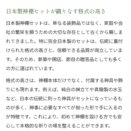
活用法
日本製神棚セットが織りなす格式の高さ
開運インテリアに最適な完全日本製神棚セ
日本製神棚セットは、単なる装飾品ではなく、家庭や会
ット
社の繁栄を願うための大切な存在として古くから親しま
信頼できる完全日本製神棚セットで心を整
れてきました。特に完全日本製のセットは、伝統に裏付
える
けられた格式の高さと、信頼できる品質が両立していま
日本の職人技が光る神棚セットを通販で探す
す。そのため、新築や開店、節目の贈答品としても多く
通販で選ぶ完全日本製神棚セットの安心感
の方に選ばれています。
日本の職人技が息づく神棚セットの見極め
格式の高さは、神棚本体だけでなく、付属する神具や飾
方
りにも現れます。例えば、純白の榊立てや真鍮製の水玉
通販で見つかる上質な完全日本製神棚セッ
など、日本の伝統に則った神具がセットになっているも
ト情報
のが多く、神事に必要なすべてが揃った形で手に入るの
職人のこだわりが感じられる日本製神棚セ
が特徴です。これにより、初めて神棚を設ける方でも安
ット
心して本格的な祈りの場を整えることができます。