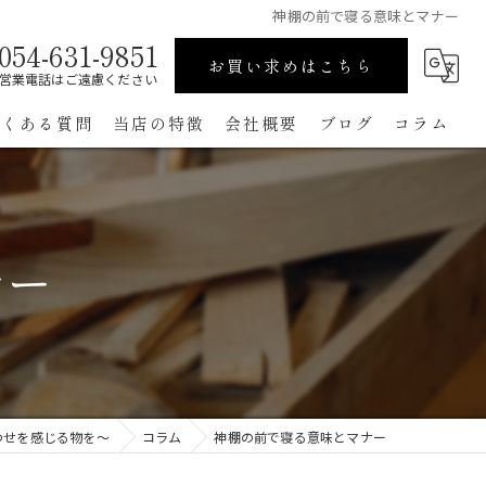
神棚の前で寝る意味とマナー
054-631-9851
お買い求めはこちら
営業電話はご遠慮ください
よくある質問
当店の特徴
会社概要
ブログ
コラム
高級
ペット用
ナー
手作り
コンパクト
通販
わせを感じる物を～
コラム
神棚の前で寝る意味とマナー