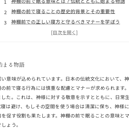
神棚の前で眠る意味とは？伝統とともに始まる物語
神棚の前で寝ることの歴史的背景とその重要性
神棚前での正しい寝方と守るべきマナーを学ぼう
実践編：神棚の前で寝る際の心構えと注意点
神棚の前で寝ることがもたらす精神的な効果とは？
神棚の前で寝ることへのよくある疑問とその答え
神棚の前で寝るマナーを身につけて心豊かな日常を
始まる物語
深い意味が込められています。日本の伝統文化において、
棚の前で寝る行為には慎重な配慮とマナーが求められます
ました。これは、神様に対する敬意を示すとともに、日常
就寝は避け、もしその空間を使う場合は清潔に保ち、神様
和を促す役割も果たします。神棚の前で眠ることの意味と
でしょう。