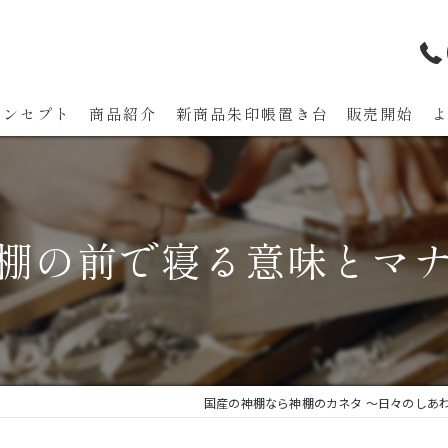
コンセプト
商品紹介
新商品朱印帳置き台 販売開始
代表あいさつ
棚の前で寝る意味とマ
国産の神棚なら神棚のカネタ ～日々のしあ