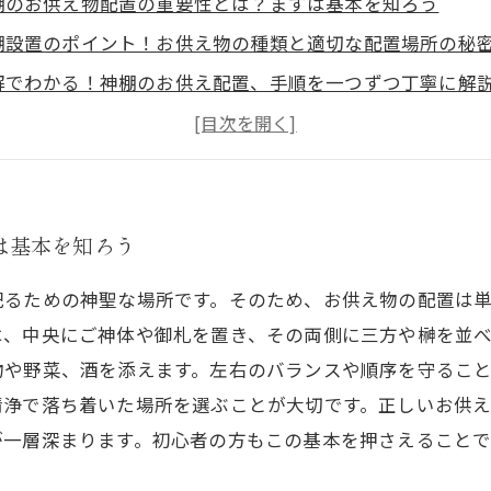
棚のお供え物配置の重要性とは？まずは基本を知ろう
棚設置のポイント！お供え物の種類と適切な配置場所の秘
解でわかる！神棚のお供え配置、手順を一つずつ丁寧に解
っかりミスを防ぐ！神棚お供え物の配置順序のポイントま
後に確認！正しいお供え配置で神様への敬意を表す方法
心者必見！神棚お供え配置の基本を押さえて日々の祈りを
めて学ぶ神棚の心—伝統を守るお供え配置の真正な意味
は基本を知ろう
祀るための神聖な場所です。そのため、お供え物の配置は
は、中央にご神体や御札を置き、その両側に三方や榊を並
物や野菜、酒を添えます。左右のバランスや順序を守るこ
清浄で落ち着いた場所を選ぶことが大切です。正しいお供
が一層深まります。初心者の方もこの基本を押さえることで