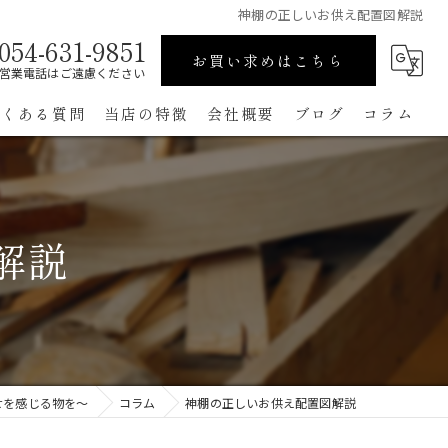
神棚の正しいお供え配置図解説
054-631-9851
お買い求めはこちら
営業電話はご遠慮ください
よくある質問
当店の特徴
会社概要
ブログ
コラム
高級
ペット用
解説
手作り
コンパクト
通販
せを感じる物を～
コラム
神棚の正しいお供え配置図解説