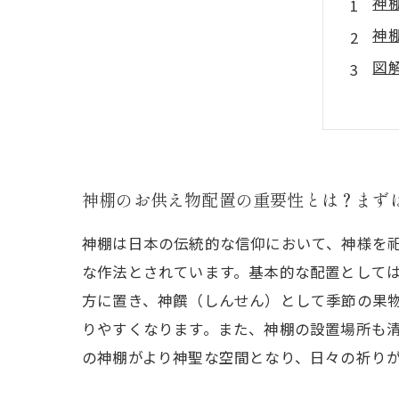
神
神
図
う
最
初
改
神棚のお供え物配置の重要性とは？まず
神棚は日本の伝統的な信仰において、神様を
な作法とされています。基本的な配置として
方に置き、神饌（しんせん）として季節の果
りやすくなります。また、神棚の設置場所も
の神棚がより神聖な空間となり、日々の祈り