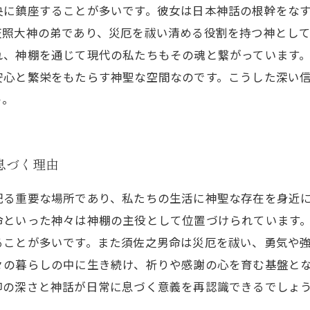
央に鎮座することが多いです。彼女は日本神話の根幹をな
天照大神の弟であり、災厄を祓い清める役割を持つ神とし
れ、神棚を通じて現代の私たちもその魂と繋がっています
安心と繁栄をもたらす神聖な空間なのです。こうした深い
う。
息づく理由
祀る重要な場所であり、私たちの生活に神聖な存在を身近
命といった神々は神棚の主役として位置づけられています
ることが多いです。また須佐之男命は災厄を祓い、勇気や
々の暮らしの中に生き続け、祈りや感謝の心を育む基盤と
仰の深さと神話が日常に息づく意義を再認識できるでしょ