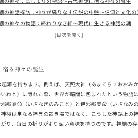
棚の神々：はじまりの物語～古代神話に宿る神々の誕生
棚の神話探訪：神々が織りなす伝説の中盤～信仰と文化の
棚の神々の物語：終わりなき絆～現代に生きる神話の魂
棚とともに歩む：神話の神々が日常に息づく理由
棚が紡ぐ神々の物語：古代から現代までの神聖な繋がり
棚の歴史と神話の神々：日本文化の根底にある信仰とは
棚で感じる神話の神々：祈りと伝承が織りなす神聖な空間
に宿る神々の誕生
の起源を持ちます。例えば、天照大神（あまてらすおおみ
のいわと）に隠れた際、世界が暗闇に包まれたという物語
伊邪那岐命（いざなぎのみこと）と伊邪那美命（いざなみ
。神棚は単なる神具の置き場ではなく、こうした神話上の
ながり、毎日の祈りがより深い意味を持つのです。神棚の