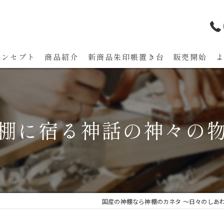
コンセプト
商品紹介
新商品朱印帳置き台 販売開始
代表あいさつ
棚に宿る神話の神々の
国産の神棚なら神棚のカネタ ～日々のしあ