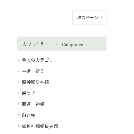
次のページ >
カテゴリー
Categories
全てのカテゴリー
神棚 祈り
龍神彫り神鏡
餅つき
開運 神棚
臼と杵
総桧神棚棚板天翔