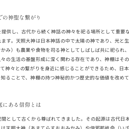
での神聖な繋がり
を提供し、古代から続く神話の神々を祀る場所として重要
れます。天照大神は日本神話の中で太陽の神であり、光と
おかみ）も農業や食物を司る神としてしばしば共に祀られ
人々の生活の基盤形成に深く関わる存在であり、神棚はそ
って神々との繋がりを身近に感じることができるため、日
を知ることで、神棚の持つ神秘的かつ歴史的な価値を改め
底にある信仰とは
空間として古くから尊ばれてきました。その起源は古代日
には天照大神（あまてらすおおみかみ）や伊邪那岐命（い