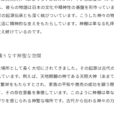
れ、彼らの物語は日本の文化や精神性の基盤を形作ってい
家の起源伝承とも深く結びついています。こうした神々の
生活に精神的な支えをもたらしています。神棚は単なる礼
支え続けているのです。
織りなす神聖な空間
な場所として長く大切にされてきました。その起源は古代
れています。例えば、天地開闢の神である天照大神（あま
や繁栄をもたらすとされ、家族の平和や商売の成功を願う
て、その存在意義を象徴しています。このように神棚は単
がりを感じられる神聖な場所です。古代から伝わる神々の