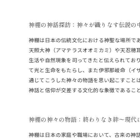
神棚の神話探訪：神々が織りなす伝説の
神棚は日本の伝統文化における神聖な場所で
天照大神（アマテラスオオミカミ）や天忍穂
生活や自然現象を司ってきたと伝えられてお
て光と生命をもたらし、また伊邪那岐命（イ
通じてこうした神々の物語を思い起こすこと
神話と信仰が交差する文化的な象徴であるこ
神棚の神々の物語：終わりなき絆～現代
神棚は日本の家庭や職場において、古来の神