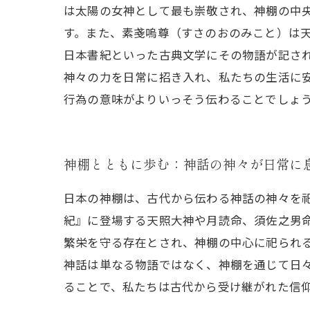
は太陽の女神として最も崇敬され、神棚の中
す。また、素戔嗚尊（すさのおのみこと）は
日本書紀といった古典文学にその物語が記さ
神々の力を日常に招き入れ、私たちの生活に
行為の意味がよりいっそう伝わることでしょ
神棚とともに歩む：神話の神々が日常に
日本の神棚は、古代から伝わる神話の神々を
紀』に登場する天照大神や月読命、須佐之男
繁栄を守る存在とされ、神棚の中心に祀られ
神話は単なる物語ではなく、神棚を通じて日
ることで、私たちは古代から受け継がれた信