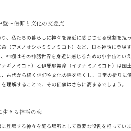
中盤～信仰と文化の交差点
あり、私たちの暮らしに神々を身近に感じさせる役割を担
耳命（アメノオシホミミノミコト）など、日本神話に登場
り、神棚はその神話世界を身近に感じるための小宇宙とい
ザナギノミコト）と伊邪那美命（イザナミノミコト）は国
は、古代から続く信仰や文化の絆を強くし、日常の祈りに
とを理解することで、その価値はさらに高まるでしょう。
に生きる神話の魂
話に登場する神々を祀る場所として重要な役割を担ってい