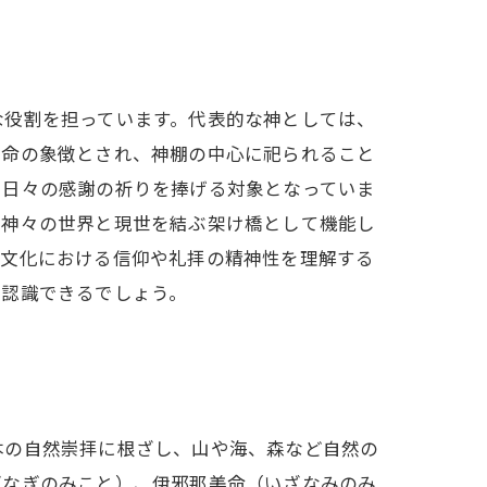
な役割を担っています。代表的な神としては、
生命の象徴とされ、神棚の中心に祀られること
、日々の感謝の祈りを捧げる対象となっていま
の神々の世界と現世を結ぶ架け橋として機能し
本文化における信仰や礼拝の精神性を理解する
て認識できるでしょう。
本の自然崇拝に根ざし、山や海、森など自然の
ざなぎのみこと）、伊邪那美命（いざなみのみ