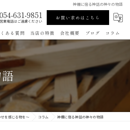
神棚に宿る神話の神々の物語
054-631-9851
お買い求めはこちら
営業電話はご遠慮ください
よくある質問
当店の特徴
会社概要
ブログ
コラム
高級
ペット用
物語
手作り
コンパクト
通販
わせを感じる物を～
コラム
神棚に宿る神話の神々の物語