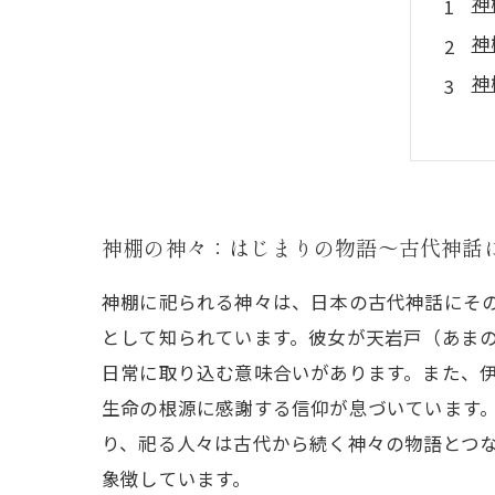
神
神
神
神
神
神
神
神棚の神々：はじまりの物語～古代神話
神棚に祀られる神々は、日本の古代神話にそ
として知られています。彼女が天岩戸（あま
日常に取り込む意味合いがあります。また、
生命の根源に感謝する信仰が息づいています
り、祀る人々は古代から続く神々の物語とつ
象徴しています。