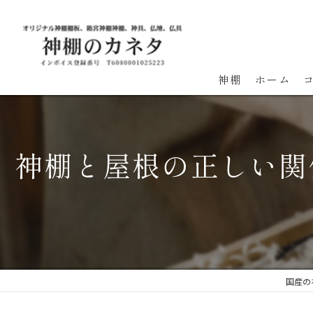
神棚
ホーム
神棚と屋根の正しい関
国産の