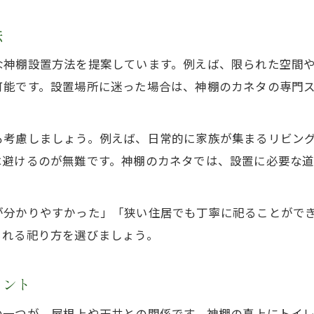
高級神棚板で守るべきマナーと祀りの心構え
法
屋根や天井構造に応じた設置実践ポイント
神棚・神棚のカネタが推奨するお供えの基本
な神棚設置方法を提案しています。例えば、限られた空間
仏壇と同室時のマナーを神棚のカネタが解説
可能です。設置場所に迷った場合は、神棚のカネタの専門
日々の暮らしと調和する神棚の祀り方ガイド
神棚・高級神棚板で叶える暮らしに馴染む設置
も考慮しましょう。例えば、日常的に家族が集まるリビン
屋根や動線に配慮した神棚の生活提案
は避けるのが無難です。神棚のカネタでは、設置に必要な
神棚のカネタが伝える家族で守る日常マナー
仏壇との関係に悩む方への実践アドバイス
が分かりやすかった」「狭い住居でも丁寧に祀ることがで
られる祀り方を選びましょう。
神棚のタブーを避け続けるための習慣化法
イント
の一つが、屋根上や天井との関係です。神棚の真上にトイ