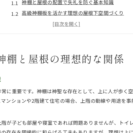
神棚と屋根の配置で失礼を防ぐ基本知識
高級神棚板を活かす理想の屋根下空間づくり
神棚・神棚のカネタで安心の設置判断法
屋根上や天井との関係とタブー回避ポイント
神棚のカネタが提案する住まい調和の秘訣
神棚と屋根の理想的な関係
屋根の下で敬意を表す神棚設置の基本
神棚のカネタで学ぶ屋根下設置マナー入門
高級神棚板が映える屋根下の最適な選び方
識
神棚設置で気をつけたいタブーとNG例
非常に重要です。神棚は神聖な存在として、上に人が歩く
仏壇と神棚の両立に悩む住まいの工夫法
にマンションや2階建て住宅の場合、上階の動線や用途を事
日常の動線を考えた神棚設置の注意点
失礼回避へ神棚・高級神棚板活用ポイント
上階が子ども部屋や寝室であれば問題ありませんが、トイ
神棚・高級神棚板設置で避けるべき場所とは
階の存在を間接的に和らげる工夫もありますが、理想は上