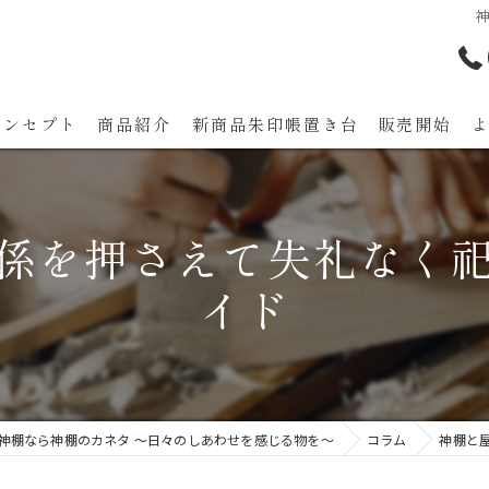
コンセプト
商品紹介
新商品朱印帳置き台 販売開始
代表あいさつ
係を押さえて失礼なく
イド
神棚なら神棚のカネタ ～日々のしあわせを感じる物を～
コラム
神棚と