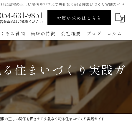
神棚と屋根の正しい関係を押さえて失礼なく祀る住まいづくり実践ガイド
054-631-9851
お買い求めはこちら
営業電話はご遠慮ください
よくある質問
当店の特徴
会社概要
ブログ
コラム
高級
祀る住まいづくり実践ガ
ペット用
手作り
コンパクト
通販
屋根の正しい関係を押さえて失礼なく祀る住まいづくり実践ガイド