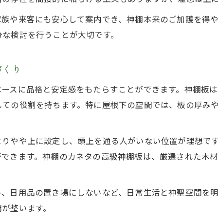
屋根と神棚の関係で守る大切な作法
家族や来客にも安心して案内でき、神棚本来のご加護を得
神棚のカネタが提案する失礼防止策
分な検討を行うことが大切です。
タブーとなる行為とその正しい対応方法
高級神棚板で実現する美しい祀り方のコツ
づくり
神棚と屋根選びに悩む方必見の実践知識
ペースに品格と安定感をもたらすことができます。神棚板
神棚・高級神棚板選びで重視すべき屋根形状
しての役割を持ちます。特に屋根下の空間では、板の厚み
屋根違い三社や千木の特徴を活かす設置法
神棚・神棚のカネタで叶える住空間最適化
りやや上に設定し、頭上を通る人がいない位置が理想です
屋根裏や屋根なし住宅での神棚設置の工夫
ができます。神棚のカネタの高級神棚板は、厳選された木
仏壇と神棚の距離感に配慮した配置ポイント
神棚のカネタによる屋根環境下の作法解説
い、日用品の置き場にしないなど、日常生活と神聖空間を
神棚のカネタ流・屋根下での正しい祀り手順
間が整います。