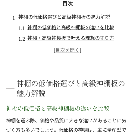
目次
神棚の低価格選びと高級神棚板の魅力解説
神棚の低価格と高級神棚板の違いを比較
神棚・高級神棚板で叶える理想の祀り方
神棚のカネタが提案する安心価格の理由
神棚三社造における高級神棚板の活用法
神棚セットの選び方と価格相場の基本
リビング設置で映えるモダン神棚のヒント
神棚の低価格選びと高級神棚板の
神棚・高級神棚板で叶うおしゃれなリビン
魅力解説
グ空間
神棚の低価格と高級神棚板の違いを比較
神棚のカネタの神棚がリビングに合う理由
神棚を選ぶ際、価格や品質に大きな違いがあることに気
リビング設置時の神棚のタブーと正しい位
づく方も多いでしょう。低価格の神棚は、主に量産型で
置