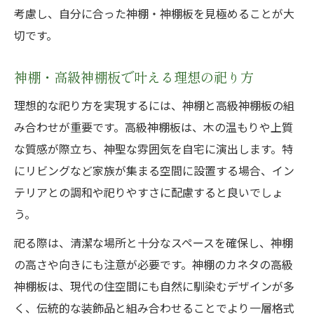
神棚のカネタが提案するデザインの工夫
考慮し、自分に合った神棚・神棚板を見極めることが大
神棚セット選びで失敗しないための注意点
切です。
神棚三社造とおしゃれの両立ポイント
神棚・高級神棚板で叶える理想の祀り方
口コミを活かした神棚・高級神棚板選び
理想的な祀り方を実現するには、神棚と高級神棚板の組
タブーを避けて安心神棚生活のすすめ
み合わせが重要です。高級神棚板は、木の温もりや上質
神棚・高級神棚板設置時のタブーと対策
な質感が際立ち、神聖な雰囲気を自宅に演出します。特
神棚のカネタの安心サポートと正しい祀り
にリビングなど家族が集まる空間に設置する場合、イン
方
テリアとの調和や祀りやすさに配慮すると良いでしょ
神棚三社造のタブーと清潔な環境作り
う。
神棚セット利用時に気をつけたいポイント
祀る際は、清潔な場所と十分なスペースを確保し、神棚
おしゃれ神棚でも守るべきタブー事項
の高さや向きにも注意が必要です。神棚のカネタの高級
神棚のカネタで叶える賢い神棚の選び方
神棚板は、現代の住空間にも自然に馴染むデザインが多
神棚のカネタが教える賢い神棚選びの基準
く、伝統的な装飾品と組み合わせることでより一層格式