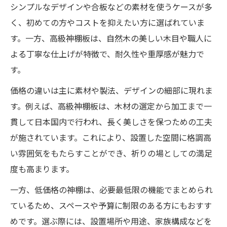
シンプルなデザインや合板などの素材を使うケースが多
おしゃれ神棚選びのコツと高級神棚板の活
く、初めての方やコストを抑えたい方に選ばれていま
用
す。一方、高級神棚板は、自然木の美しい木目や職人に
神棚セットを使った現代的なインテリア調
よる丁寧な仕上げが特徴で、耐久性や重厚感が魅力で
和術
す。
高級神棚板を手頃に取り入れるコツ集
価格の違いは主に素材や製法、デザインの細部に現れま
神棚のカネタで高級神棚板を賢く選ぶ方法
す。例えば、高級神棚板は、木材の選定から加工まで一
神棚・高級神棚板の素材選びと価格の関係
貫して日本国内で行われ、長く美しさを保つための工夫
手頃な価格で高級感を演出する神棚術
が施されています。これにより、設置した空間に格調高
神棚セットと高級神棚板の組み合わせ例
い雰囲気をもたらすことができ、祈りの場としての満足
口コミで分かる神棚・高級神棚板の魅力
度も高まります。
おしゃれな神棚選びのポイントと注意点
一方、低価格の神棚は、必要最低限の機能でまとめられ
神棚・高級神棚板で叶うおしゃれな神棚選
ているため、スペースや予算に制限のある方にもおすす
び
めです。選ぶ際には、設置場所や用途、家族構成などを