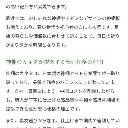
神棚・高級神棚板で実現できる理想の空間
の高い祀り方が実現できます。
口コミで広がる神棚のカネタの魅力と実力
最近では、おしゃれな神棚やモダンなデザインの神棚板
神棚セットと高級神棚板のおすすめ活用術
も増えており、若い世代や初心者の方にも人気です。家
神棚三社造と神棚のカネタの相性を解説
族の暮らしや価値観に合わせて選ぶことで、毎日の祈り
がより豊かな時間となります。
神棚のカネタが提案する安心価格の理由
神棚のカネタは、日本製の神棚セットを業界で唯一取り
扱っており、品質と価格のバランスにこだわっていま
す。自社一貫製造により、中間コストを削減しながら
も、職人が丁寧に仕上げた高品質な神棚や高級神棚板を
提供できる点が安心価格の理由です。
また、素材選びから加工、仕上げまで国内で管理してい