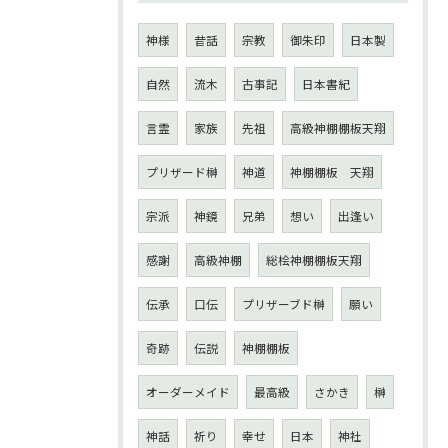
神様
昔話
宗教
御朱印
日本製
自然
流木
古事記
日本書紀
言霊
家族
先祖
高級神棚棚板天翔
プリザード榊
神道
神棚棚板 天翔
宗派
神鏡
兄弟
想い
出逢い
感謝
高級神棚
総桧神棚棚板天翔
伝承
口伝
プリザーブド榊
願い
奇跡
伝説
神棚棚板
オーダーメイド
最高級
さかき
榊
神話
祈り
幸せ
日本
神社