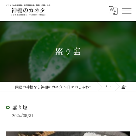
盛り塩
国産の神棚なら神棚のカネタ ～日々のしあわせを感じる物を～
ブログ
盛り塩
盛り塩
2024/05/31