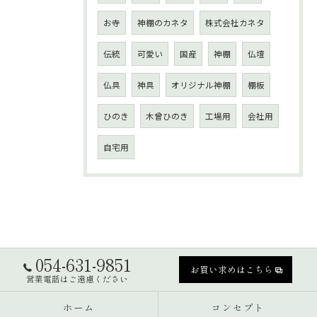
お寺
神棚のカネタ
株式会社カネタ
伝統
可愛い
国産
神棚
仏壇
仏具
神具
オリジナル神棚
棚板
ひのき
木曾ひのき
工場用
会社用
自宅用
054-631-9851
お買い求めはこちら
営業電話はご遠慮ください
ホーム
コンセプト