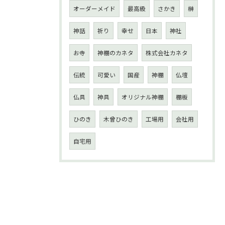
オーダーメイド
最高級
さかき
榊
神話
祈り
幸せ
日本
神社
お寺
神棚のカネタ
株式会社カネタ
伝統
可愛い
国産
神棚
仏壇
仏具
神具
オリジナル神棚
棚板
ひのき
木曾ひのき
工場用
会社用
自宅用