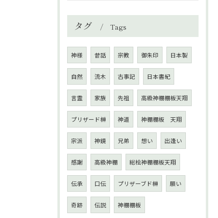
タグ
Tags
神様
昔話
宗教
御朱印
日本製
自然
流木
古事記
日本書紀
言霊
家族
先祖
高級神棚棚板天翔
プリザード榊
神道
神棚棚板 天翔
宗派
神鏡
兄弟
想い
出逢い
感謝
高級神棚
総桧神棚棚板天翔
伝承
口伝
プリザーブド榊
願い
奇跡
伝説
神棚棚板