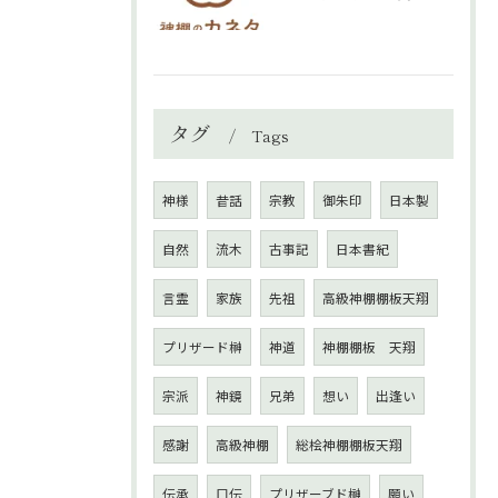
タグ
Tags
神様
昔話
宗教
御朱印
日本製
自然
流木
古事記
日本書紀
言霊
家族
先祖
高級神棚棚板天翔
プリザード榊
神道
神棚棚板 天翔
宗派
神鏡
兄弟
想い
出逢い
感謝
高級神棚
総桧神棚棚板天翔
伝承
口伝
プリザーブド榊
願い