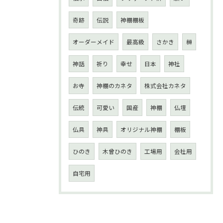
奇跡
伝説
神棚棚板
オーダーメイド
最高級
さかき
榊
神話
祈り
幸せ
日本
神社
お寺
神棚のカネタ
株式会社カネタ
伝統
可愛い
国産
神棚
仏壇
仏具
神具
オリジナル神棚
棚板
ひのき
木曾ひのき
工場用
会社用
自宅用