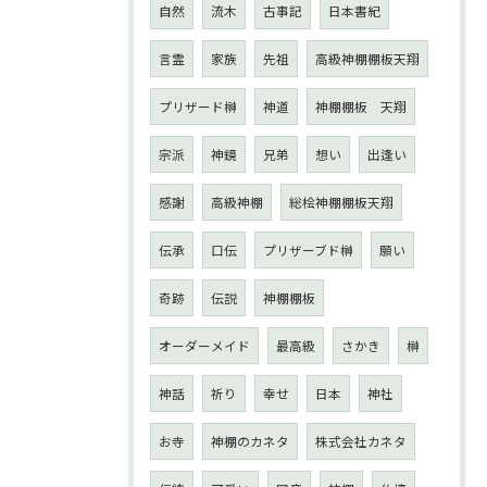
自然
流木
古事記
日本書紀
言霊
家族
先祖
高級神棚棚板天翔
プリザード榊
神道
神棚棚板 天翔
宗派
神鏡
兄弟
想い
出逢い
感謝
高級神棚
総桧神棚棚板天翔
伝承
口伝
プリザーブド榊
願い
奇跡
伝説
神棚棚板
オーダーメイド
最高級
さかき
榊
神話
祈り
幸せ
日本
神社
お寺
神棚のカネタ
株式会社カネタ