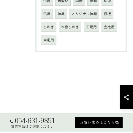
伝統
可愛い
国産
神棚
仏壇
仏具
神具
オリジナル神棚
棚板
ひのき
木曾ひのき
工場用
会社用
自宅用
054-631-9851
お買い求めはこちら
営業電話はご遠慮ください