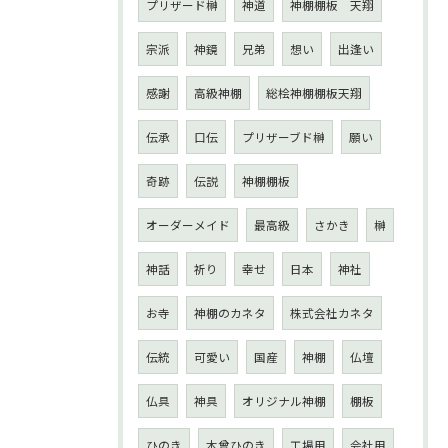
プリザード榊
神道
神棚棚板 天翔
宗派
神鏡
兄弟
想い
出逢い
感謝
高級神棚
総桧神棚棚板天翔
伝承
口伝
プリザーブド榊
願い
奇跡
伝説
神棚棚板
オーダーメイド
最高級
さかき
榊
神話
祈り
幸せ
日本
神社
お寺
神棚のカネタ
株式会社カネタ
伝統
可愛い
国産
神棚
仏壇
仏具
神具
オリジナル神棚
棚板
ひのき
木曾ひのき
工場用
会社用