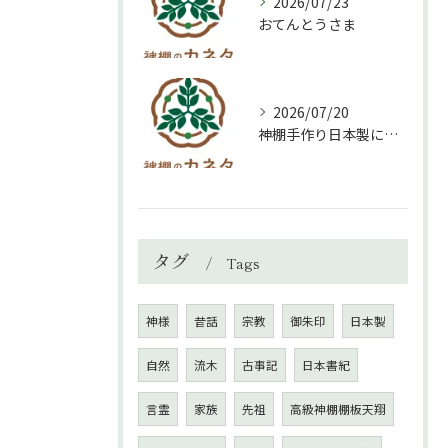
2026/07/23
おてんとうさま
2026/07/20
神棚手作り日本製について
タグ
Tags
神様
昔話
宗教
御朱印
日本製
自然
流木
古事記
日本書紀
言霊
家族
先祖
高級神棚棚板天翔