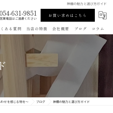
神棚の魅力と選び方ガイド
054-631-9851
お買い求めはこちら
営業電話はご遠慮ください
よくある質問
当店の特徴
会社概要
ブログ
コラム
高級
ペット用
ド
手作り
コンパクト
通販
あわせを感じる物を～
ブログ
神棚の魅力と選び方ガイド