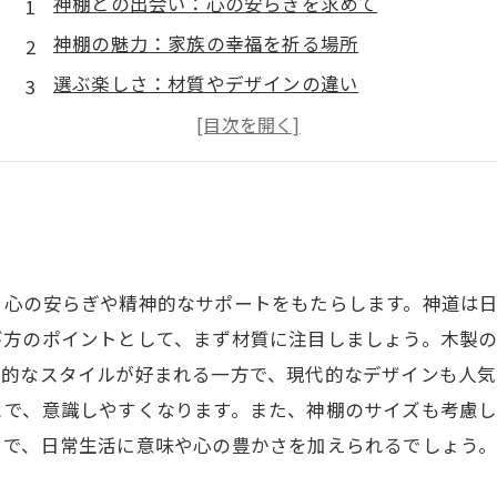
神棚との出会い：心の安らぎを求めて
神棚の魅力：家族の幸福を祈る場所
選ぶ楽しさ：材質やデザインの違い
設置場所のポイント：空間を活かす神棚
初めての神棚：安心して迎えるために
心を通わせる時間：神棚がもたらすもの
人生を豊かにする神棚：選び方ガイドのまとめ
、心の安らぎや精神的なサポートをもたらします。神道は
び方のポイントとして、まず材質に注目しましょう。木製
統的なスタイルが好まれる一方で、現代的なデザインも人気
とで、意識しやすくなります。また、神棚のサイズも考慮
とで、日常生活に意味や心の豊かさを加えられるでしょう