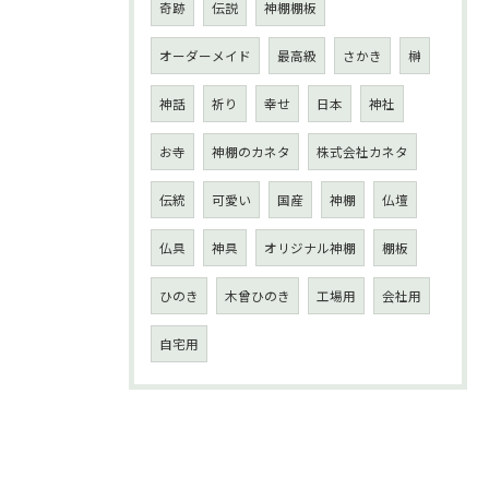
奇跡
伝説
神棚棚板
オーダーメイド
最高級
さかき
榊
神話
祈り
幸せ
日本
神社
お寺
神棚のカネタ
株式会社カネタ
伝統
可愛い
国産
神棚
仏壇
仏具
神具
オリジナル神棚
棚板
ひのき
木曾ひのき
工場用
会社用
自宅用