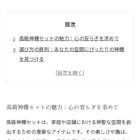
目次
高級神棚セットの魅力：心の安らぎを求めて
選び方の鉄則：あなたの空間にぴったりの神棚
を見つける
職人技が光る！厳選された素材とデザインの秘
密
神棚のサイズと何を祀るべきか？選択のポイン
ト
高級神棚セットの魅力：心の安らぎを求めて
高級神棚がもたらす神聖な空間の変化
高級神棚セットは、家庭や店舗における神聖な空間を創
神棚から学ぶ、心の平和を保つコツ
出するための重要なアイテムです。その美しさや趣は、
高級神棚セットで日常に取り入れるスピリチュ