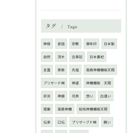
タグ
Tags
神様
昔話
宗教
御朱印
日本製
自然
流木
古事記
日本書紀
言霊
家族
先祖
高級神棚棚板天翔
プリザード榊
神道
神棚棚板 天翔
宗派
神鏡
兄弟
想い
出逢い
感謝
高級神棚
総桧神棚棚板天翔
伝承
口伝
プリザーブド榊
願い