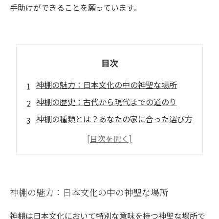
手助けができることを願っています。
目次
神棚の魅力：日本文化の中の神聖な場所
神棚の歴史：古代から現代までの道のり
神棚の種類とは？あなたの家に合った選び方
正しい神棚の設置方法：信仰を深めるために
人々の思いを込めた神棚：感謝と祈りの象徴
現代における神棚の役割：心の拠り所として
神棚を通じて再発見する日本の精神文化
神棚の魅力：日本文化の中の神聖な場所
神棚は日本文化において特別な意味を持つ神聖な場所で