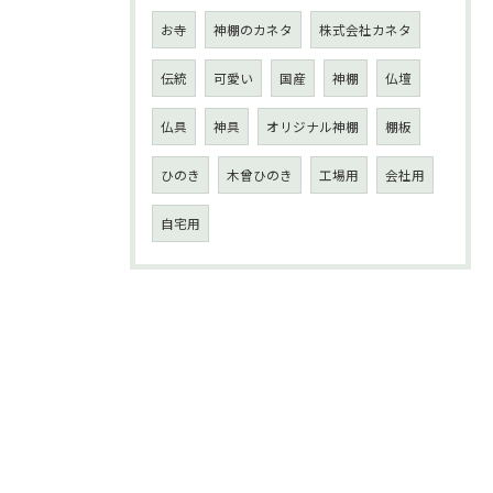
お寺
神棚のカネタ
株式会社カネタ
伝統
可愛い
国産
神棚
仏壇
仏具
神具
オリジナル神棚
棚板
ひのき
木曾ひのき
工場用
会社用
自宅用