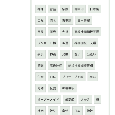
神様
昔話
宗教
御朱印
日本製
自然
流木
古事記
日本書紀
言霊
家族
先祖
高級神棚棚板天翔
プリザード榊
神道
神棚棚板 天翔
宗派
神鏡
兄弟
想い
出逢い
感謝
高級神棚
総桧神棚棚板天翔
伝承
口伝
プリザーブド榊
願い
奇跡
伝説
神棚棚板
オーダーメイド
最高級
さかき
榊
神話
祈り
幸せ
日本
神社