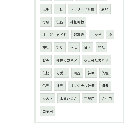
伝承
口伝
プリザーブド榊
願い
奇跡
伝説
神棚棚板
オーダーメイド
最高級
さかき
榊
神話
祈り
幸せ
日本
神社
お寺
神棚のカネタ
株式会社カネタ
伝統
可愛い
国産
神棚
仏壇
仏具
神具
オリジナル神棚
棚板
ひのき
木曾ひのき
工場用
会社用
自宅用