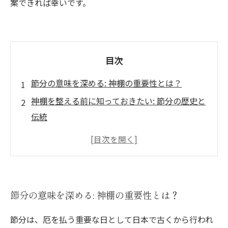
案できれば幸いです。
目次
節分の意味を深める: 神棚の重要性とは？
神棚を整える前に知っておきたい: 節分の歴史と
伝統
家庭の平和を願う: 節分における神棚のお祀り準
備
邪気を払う特別な儀式: 神棚のお供え物の選び方
あなたの家族を守る: 正しい神棚のお祀り方法
節分の意味を深める: 神棚の重要性とは？
節分の夜を特別に演出: お祀り後の過ごし方
節分は、厄を払う重要な日として日本で古くから行われ
心温まる節分: 神棚を通じた家族の絆の強化