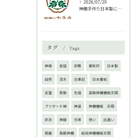
2026/07/20
神棚手作り日本製について
タグ
Tags
神様
昔話
宗教
御朱印
日本製
自然
流木
古事記
日本書紀
言霊
家族
先祖
高級神棚棚板天翔
プリザード榊
神道
神棚棚板 天翔
宗派
神鏡
兄弟
想い
出逢い
感謝
高級神棚
総桧神棚棚板天翔