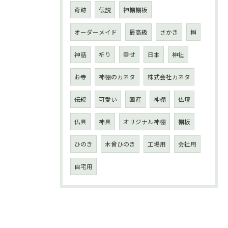
奇跡
伝説
神棚棚板
オーダーメイド
最高級
さかき
榊
神話
祈り
幸せ
日本
神社
お寺
神棚のカネタ
株式会社カネタ
伝統
可愛い
国産
神棚
仏壇
仏具
神具
オリジナル神棚
棚板
ひのき
木曾ひのき
工場用
会社用
自宅用