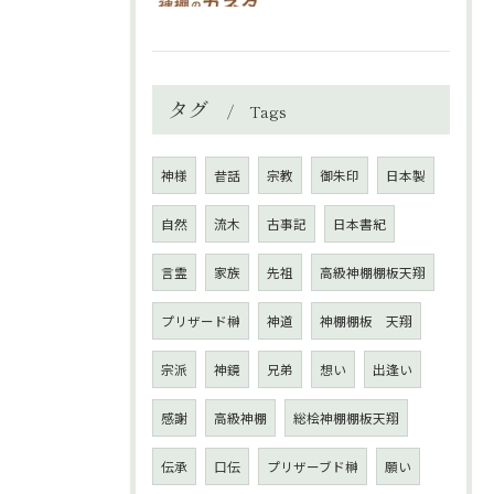
タグ
Tags
神様
昔話
宗教
御朱印
日本製
自然
流木
古事記
日本書紀
言霊
家族
先祖
高級神棚棚板天翔
プリザード榊
神道
神棚棚板 天翔
宗派
神鏡
兄弟
想い
出逢い
感謝
高級神棚
総桧神棚棚板天翔
伝承
口伝
プリザーブド榊
願い