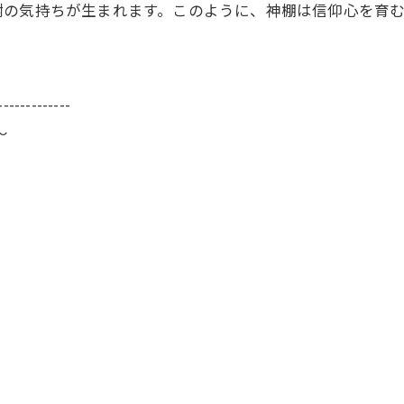
謝の気持ちが生まれます。このように、神棚は信仰心を育
-------------
～