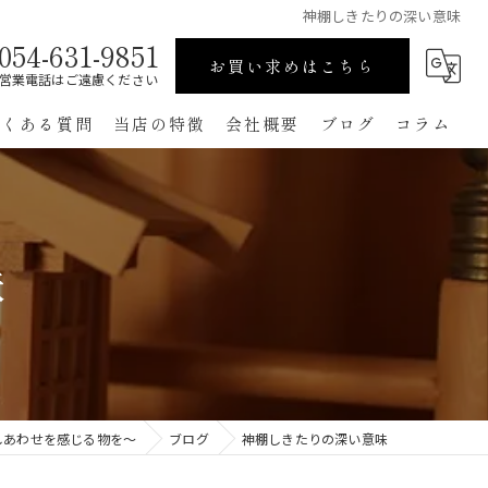
神棚しきたりの深い意味
054-631-9851
お買い求めはこちら
営業電話はご遠慮ください
よくある質問
当店の特徴
会社概要
ブログ
コラム
高級
ペット用
味
手作り
コンパクト
通販
しあわせを感じる物を～
ブログ
神棚しきたりの深い意味