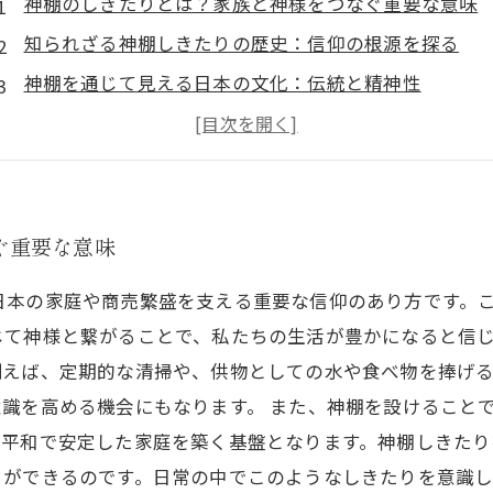
神棚のしきたりとは？家族と神様をつなぐ重要な意味
知られざる神棚しきたりの歴史：信仰の根源を探る
神棚を通じて見える日本の文化：伝統と精神性
神棚しきたりの実践：日常生活に活かす方法
現代における神棚の意義：家庭とビジネスの安泰を願
神棚しきたりを守ることで得られる心の豊かさ
神棚の存在がもたらす幸福：信仰を育む新たな発見
ぐ重要な意味
なく、日本の家庭や商売繁盛を支える重要な信仰のあり方です
て神様と繋がることで、私たちの生活が豊かになると信じ
例えば、定期的な清掃や、供物としての水や食べ物を捧げ
識を高める機会にもなります。 また、神棚を設けること
、平和で安定した家庭を築く基盤となります。神棚しきたり
とができるのです。日常の中でこのようなしきたりを意識