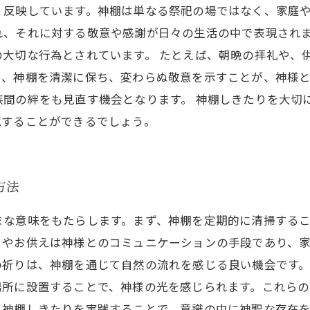
く反映しています。神棚は単なる祭祀の場ではなく、家庭
れ、それに対する敬意や感謝が日々の生活の中で表現され
の大切な行為とされています。 たとえば、朝晩の拝礼や、
た、神棚を清潔に保ち、変わらぬ敬意を示すことが、神様
族間の絆をも見直す機会となります。 神棚しきたりを大切
認することができるでしょう。
方法
まな意味をもたらします。まず、神棚を定期的に清掃する
りやお供えは神様とのコミュニケーションの手段であり、
祈りは、神棚を通じて自然の流れを感じる良い機会です。
場所に設置することで、神様の光を感じられます。これら
。神棚しきたりを実践することで、意識の中に神聖な存在