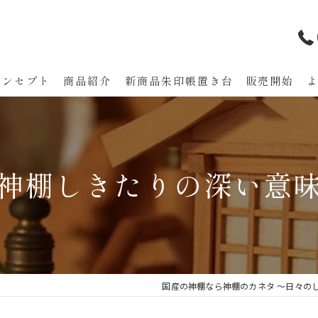
コンセプト
商品紹介
新商品朱印帳置き台 販売開始
代表あいさつ
神棚しきたりの深い意
国産の神棚なら神棚のカネタ ～日々の